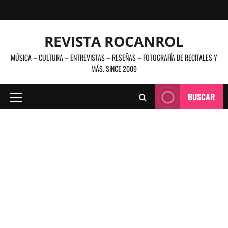
Saltar
al
contenido
REVISTA ROCANROL
MÚSICA – CULTURA – ENTREVISTAS – RESEÑAS – FOTOGRAFÍA DE RECITALES Y
MÁS. SINCE 2009
BUSCAR
Menú
principal