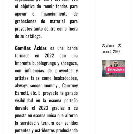
el objetivo de reunir fondos para
portugues
apoyar el financiamiento de
a
grabaciones de material para
Maquina:
proyectos tanto dentro como fuera
Directo y
de su catálogo.
visceral
admin
Gomitas Ácidas
es una banda
enero 2, 2026
formada en 2022 con una
impronta bubblegrunge y shoegaze,
con influencias de proyectos y
Entrevistas
artistas tales como beabadoobee,
Entrevista
alvvays, soccer mommy , Courtney
a la banda
Barnett, etc. El proyecto ha ganado
japonesa
visibilidad en la escena porteña
Zoobombs
durante el 2023 gracias a su
: Una
puesta en escena unica que alterna
energía
la suavidad y ternura con sonidos
salvaje
potentes y estridentes produciendo