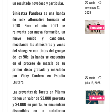
un resultado novedoso y particular.
admin
noviembre 17,
Siniestra Pandora
es una banda
2025
de rock alternativo formada el
2018. Para el año 2021 se
Entrevistas
reinventa con nueva formación, un
nuevo sonido y canciones,
Entrevista
mezclando las atmósferas y voces
a The
del shoegaze con tintes del grunge
Wants: Su
de los 90s. La banda se encuentra
universo
en el proceso de mezcla de su
distorsion
primer disco grabado y mezclado
ado
por Vicky Cordero en Estudio
admin
Lautaro.
julio 13, 2025
Las preventas de Tocata en Pijama
tienen un valor de $3.000 preventa
Entrevistas
y $4.000 en puerta, se encuentran
Entrevista:
disponibles en la plataforma