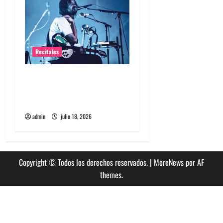
s
Recitales
Tame Impala en Chile: La
historia especial con el
público chileno
admin
julio 18, 2026
Copyright © Todos los derechos reservados.
|
MoreNews
por AF
themes.