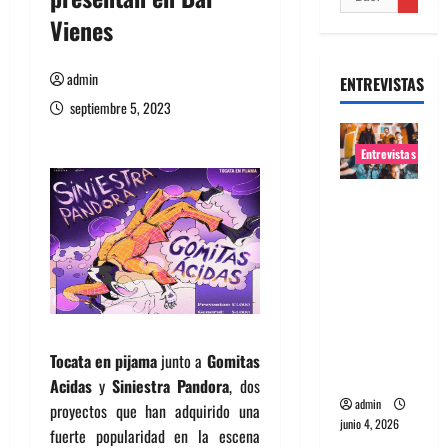
Vienes
admin
ENTREVISTAS
septiembre 5, 2023
Entrevistas
Entrevista
banda
Evolfo:
Hablándol
e
directame
nte a tu
Tocata en pijama
junto a
Gomitas
espíritu
Acidas
y
Siniestra Pandora
, dos
admin
proyectos que han adquirido una
junio 4, 2026
fuerte popularidad en la escena