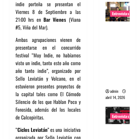
indie porteña se presentan el
Viernes 8 de Septiembre a las
Entrevistas
21:00 hrs en
Bar Vienes
(Viana
#5, Viña del Mar).
Entrevista
Rudy De
Ambas agrupaciones vienen de
Anda:
presentarse en el concurrido
Conquista
festival “Muy Indie, no habíamos
ndo el
visto un indie, tanto este año como
mundo,
año tanto indie”, organizado por
una tocata
Sello Leviatán y Volcano, en el
a la vez
estuvieron presentes proyectos de
admin
la capital tales como El Cómodo
abril 14, 2026
Silencio de los que Hablan Poco y
Fonosida, además del los locales
Entrevistas
de Calcopiritas.
“
Ciclos Leviatán
” es una iniciativa
Entrevista
organizada por Sello Leviatán con
a banda