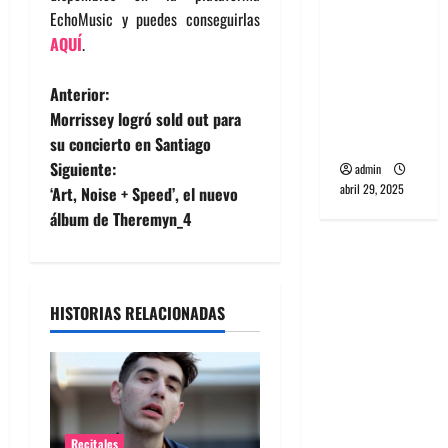
banda
EchoMusic y puedes conseguirlas
PCR, No
AQUÍ
.
Wave y Art
punk de
N
Anterior:
Corea del
Morrissey logró sold out para
a
Sur
su concierto en Santiago
Siguiente:
admin
v
abril 29, 2025
‘Art, Noise + Speed’, el nuevo
e
álbum de Theremyn_4
g
a
HISTORIAS RELACIONADAS
c
i
ó
Recitales