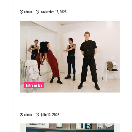
energía salvaje
admin
noviembre 17, 2025
Entrevistas
Entrevista a The Wants: Su universo
distorsionado
admin
julio 13, 2025