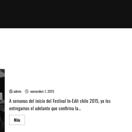
Revisa la programación del In-Edit Chile 2015
admin
noviembre 1, 2015
A semanas del inicio del Festival In-Edit chile 2015, ya les
entregamos el adelanto que confirma la...
Leer
Más
más
acerca
de