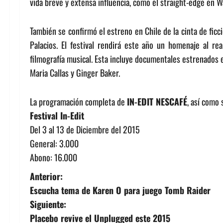
vida breve y extensa influencia, como el straight-edge en W
También se confirmó el estreno en Chile de la cinta de fic
Palacios. El festival rendirá este año un homenaje al re
filmografía musical. Esta incluye documentales estrenados
Maria Callas y Ginger Baker.
La programación completa de
IN-EDIT NESCAFÉ
, así como 
Festival In-Edit
Del 3 al 13 de Diciembre del 2015
General: 3.000
Abono: 16.000
N
Anterior:
Escucha tema de Karen O para juego Tomb Raider
a
Siguiente:
v
Placebo revive el Unplugged este 2015