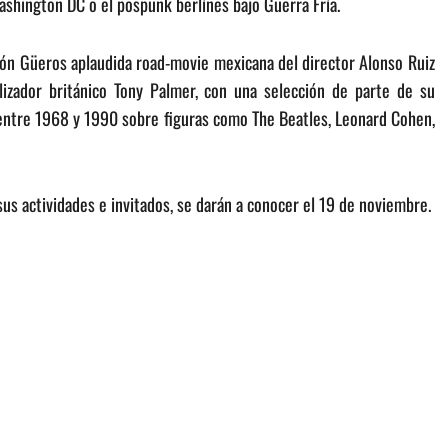
ashington DC o el pospunk berlínes bajo Guerra Fría.
ción Güeros aplaudida road-movie mexicana del director Alonso Ruiz
alizador británico Tony Palmer, con una selección de parte de su
 entre 1968 y 1990 sobre figuras como The Beatles, Leonard Cohen,
sus actividades e invitados, se darán a conocer el 19 de noviembre.