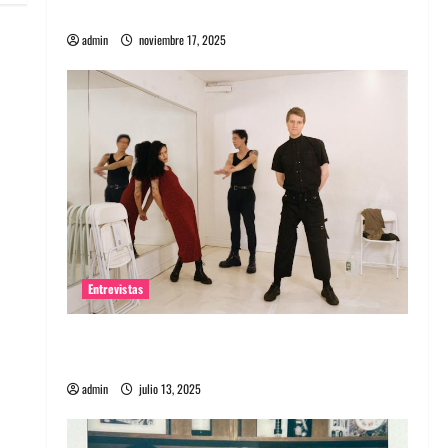
energía salvaje
admin
noviembre 17, 2025
Entrevistas
Entrevista a The Wants: Su universo
distorsionado
admin
julio 13, 2025