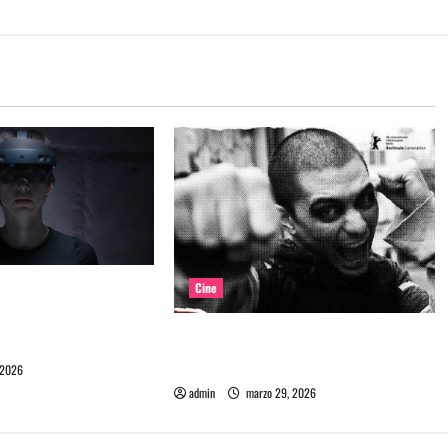
lícula chilena que
Cine
o en la era de la
Película Matapanki: rabia punk y
ificial
cine de resistencia
 2026
admin
marzo 29, 2026