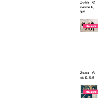
admin
noviembre 17,
2025
Entrevistas
Entrevista
a The
Wants: Su
universo
distorsion
ado
admin
julio 13, 2025
Entrevistas
Entrevista: