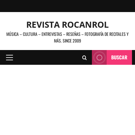
Saltar
al
contenido
REVISTA ROCANROL
MÚSICA – CULTURA – ENTREVISTAS – RESEÑAS – FOTOGRAFÍA DE RECITALES Y
MÁS. SINCE 2009
BUSCAR
Menú
principal