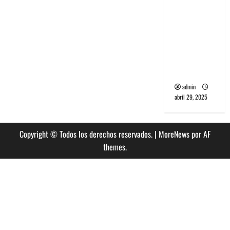
banda
PCR, No
Wave y Art
punk de
Corea del
Sur
admin
abril 29, 2025
Copyright © Todos los derechos reservados.
|
MoreNews
por AF
themes.