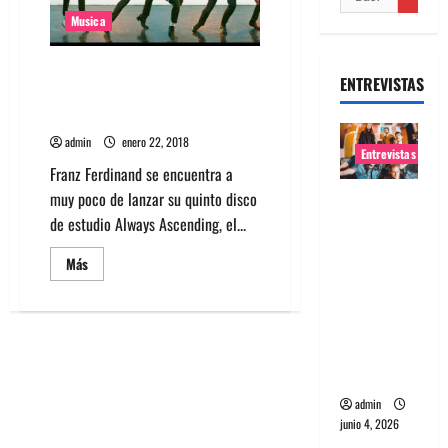
Musica
Escucha los 2 temas nuevos de
ENTREVISTAS
Franz Ferdinand: «Feel The Love
Go» y «Paper Cages»
admin
enero 22, 2018
Entrevistas
Franz Ferdinand se encuentra a
muy poco de lanzar su quinto disco
Entrevista
de estudio Always Ascending, el...
banda
Evolfo:
Leer
Más
Hablándol
más
acerca
e
de
Escucha
directame
los
2
nte a tu
temas
espíritu
nuevos
de
Franz
admin
Ferdinand:
junio 4, 2026
«Feel
The