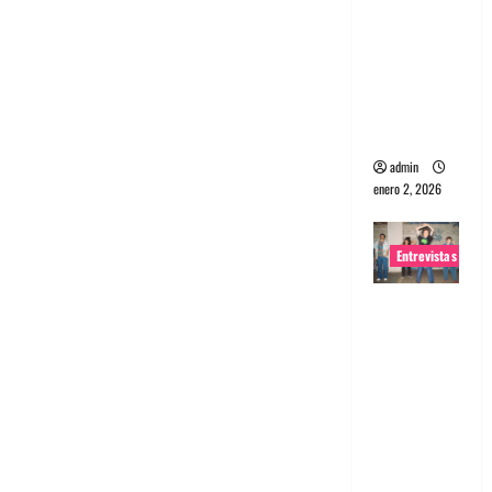
portugues
a
Maquina:
Directo y
visceral
admin
enero 2, 2026
Entrevistas
Entrevista
a la banda
japonesa
Zoobombs
: Una
energía
salvaje