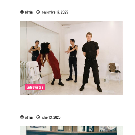
energía salvaje
admin
noviembre 17, 2025
Entrevistas
Entrevista a The Wants: Su universo
distorsionado
admin
julio 13, 2025