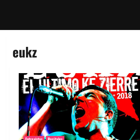
eukz
Entrevistas
Recitales