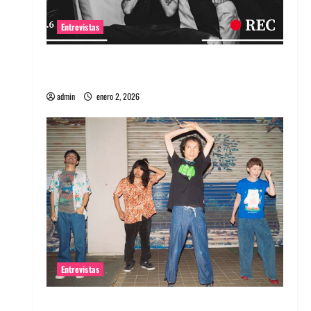
Entrevistas
Entrevista a banda portuguesa Maquina:
Directo y visceral
admin
enero 2, 2026
Entrevistas
Entrevista a la banda japonesa Zoobombs: Una