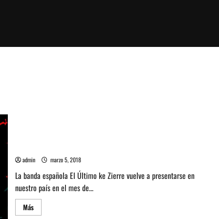
Banda El Último ke Zierre vuelve a presentarse en nuestro
país en junio
admin
marzo 5, 2018
La banda española El Último ke Zierre vuelve a presentarse en
nuestro país en el mes de...
Leer
Más
más