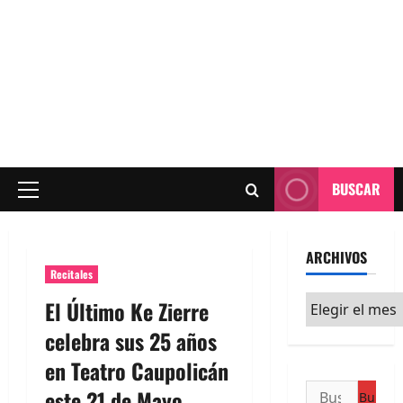
BUSCAR
Menú
principal
ARCHIVOS
Recitales
Archivos
El Último Ke Zierre
celebra sus 25 años
en Teatro Caupolicán
Buscar:
este 21 de Mayo