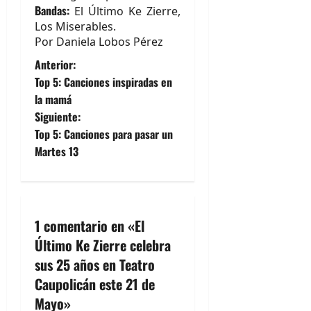
Bandas:
El Último Ke Zierre,
Los Miserables.
Por Daniela Lobos Pérez
N
Anterior:
Top 5: Canciones inspiradas en
a
la mamá
Siguiente:
v
Top 5: Canciones para pasar un
e
Martes 13
g
a
1 comentario en «
El
c
Último Ke Zierre celebra
sus 25 años en Teatro
i
Caupolicán este 21 de
ó
Mayo
»