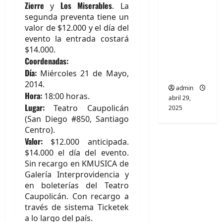
Zierre
Los Miserables
y
. La
banda
segunda preventa tiene un
PCR, No
valor de $12.000 y el día del
Wave y Art
evento la entrada costará
punk de
$14.000.
Coordenadas:
Corea del
Día:
Sur
Miércoles 21 de Mayo,
2014.
admin
Hora:
18:00 horas.
abril 29,
Lugar:
Teatro Caupolicán
2025
(San Diego #850, Santiago
Centro).
Valor:
$12.000 anticipada.
$14.000 el día del evento.
Sin recargo en KMUSICA de
Galería Interprovidencia y
en boleterías del Teatro
Caupolicán. Con recargo a
través de sistema Ticketek
a lo largo del país.