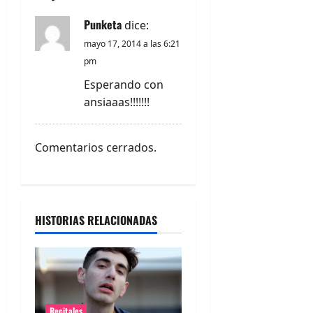
n
Punketa
dice:
d
mayo 17, 2014 a las 6:21
pm
e
Esperando con
e
ansiaaas!!!!!!!
n
Comentarios cerrados.
t
r
a
HISTORIAS RELACIONADAS
d
a
Recitales