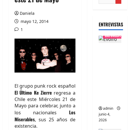
Daniela
mayo 12, 2014
ENTREVISTAS
1
Entrevistas
Entrevista
banda
Evolfo:
Hablándol
e
directame
El grupo punk rock español
El Último Ke Zierre
nte a tu
regresa a
Chile este Miércoles 21 de
espíritu
Mayo para celebrar, junto a
admin
Los
los nacionales
junio 4,
Miserables
, sus 25 años de
2026
existencia.