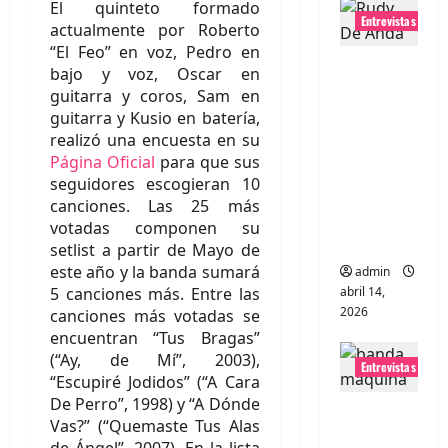
El quinteto formado
Entrevistas
actualmente por Roberto
“El Feo” en voz, Pedro en
Entrevista
bajo y voz, Oscar en
Rudy De
guitarra y coros, Sam en
Anda:
guitarra y Kusio en batería,
realizó una encuesta en su
Conquista
Página Oficial
para que sus
ndo el
seguidores escogieran 10
mundo,
canciones. Las 25 más
una tocata
votadas componen su
a la vez
setlist a partir de Mayo de
este año y la banda sumará
admin
5 canciones más. Entre las
abril 14,
2026
canciones más votadas se
encuentran “Tus Bragas”
(“Ay, de Mí”, 2003),
Entrevistas
“Escupiré Jodidos” (“A Cara
De Perro”, 1998) y “A Dónde
Entrevista
Vas?” (“Quemaste Tus Alas
a banda
de Ángel”, 2007). En la lista