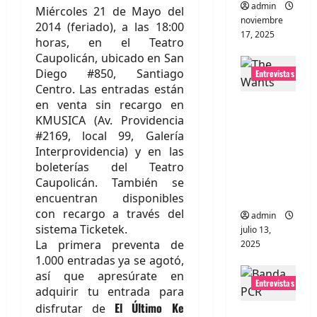
admin
Miércoles 21 de Mayo del
noviembre
2014 (feriado), a las 18:00
17, 2025
horas, en el Teatro
Caupolicán, ubicado en San
Diego #850, Santiago
Entrevistas
Centro. Las entradas están
en venta sin recargo en
Entrevista
KMUSICA (Av. Providencia
a The
#2169, local 99, Galería
Wants: Su
Interprovidencia) y en las
universo
boleterías del Teatro
distorsion
Caupolicán. También se
ado
encuentran disponibles
con recargo a través del
admin
sistema Ticketek.
julio 13,
La primera preventa de
2025
1.000 entradas ya se agotó,
así que apresúrate en
Entrevistas
adquirir tu entrada para
El Último Ke
disfrutar de
Entrevista: