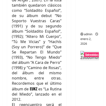
portugues
también quedaron clásicos
a
como “Soldadito Español”,
Maquina:
de su álbum debut “No
Soporto Vuestras Caras”
Directo y
(1991) y de su segundo
visceral
álbum “Soldadito Español”,
admin
(1992); “Altero Mi Cuerpo”,
enero 2,
“Tú Me Vicias” y “Hachís
2026
(Soy un Porrero)” de “Que
Se Repartan El Mundo”
Entrevistas
(1993), “No Tengo Miedo”
del álbum “A Cara de Perro”
Entrevista
(1998) y “Camino de Rosas”,
a la banda
del álbum del mismo
japonesa
nombre, entre otras.
Zoobombs
Recordemos que el último
EUKZ
álbum de
es “La Rutina
: Una
del Miedo”, lanzado en el
energía
2012.
salvaje
El reencuentro será el