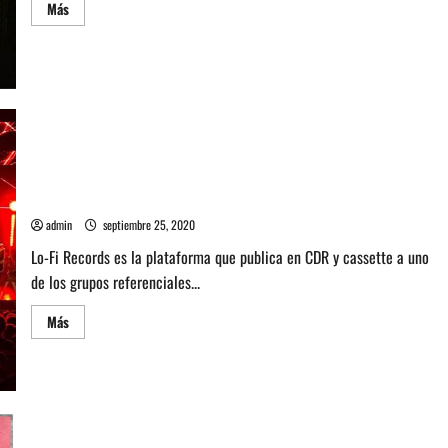
Leer
Más
más
acerca
de
Entrevista
a
Ambrose
Kenny-
Smith
de
la
banda
The
Entrevista con Lo-Fi Records de Argentina: Fidelidad
Murlocs
Cordobesa
admin
septiembre 25, 2020
Lo-Fi Records es la plataforma que publica en CDR y cassette a uno
de los grupos referenciales...
Leer
Más
más
acerca
de
Entrevista
con
Lo-
Fi
Records
de