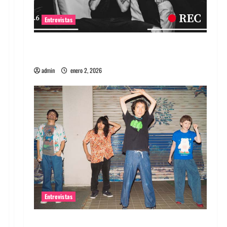
Entrevistas
Entrevista a banda portuguesa Maquina:
Directo y visceral
admin
enero 2, 2026
Entrevistas
Entrevista a la banda japonesa Zoobombs: Una