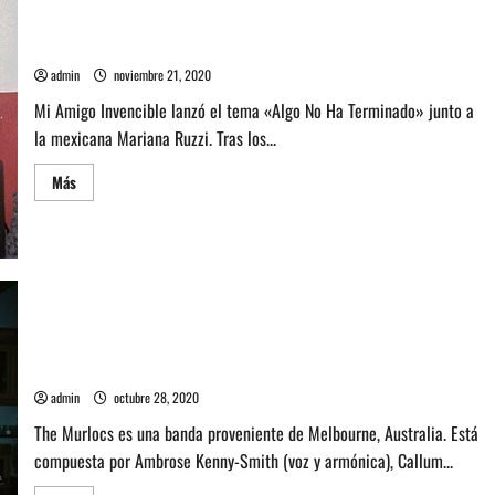
como
nunca
Mi Amigo Invencible lanzó «Algo No Ha Terminado» junto a
en
Mariana Ruzzi
esta
época
admin
noviembre 21, 2020
Mi Amigo Invencible lanzó el tema «Algo No Ha Terminado» junto a
la mexicana Mariana Ruzzi. Tras los...
Leer
Más
más
acerca
de
Mi
Amigo
Invencible
lanzó
«Algo
No
Ha
Terminado»
junto
Entrevista a Ambrose Kenny-Smith de la banda The Murlocs
a
Mariana
admin
octubre 28, 2020
Ruzzi
The Murlocs es una banda proveniente de Melbourne, Australia. Está
compuesta por Ambrose Kenny-Smith (voz y armónica), Callum...