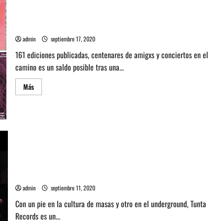
Argentina:
Fidelidad
Entrevista con Fuego Amigo Discos de Argentina: 10 años de
Cordobesa
intermitencia creativa
admin
septiembre 17, 2020
161 ediciones publicadas, centenares de amigxs y conciertos en el
camino es un saldo posible tras una...
Leer
Más
más
acerca
de
Entrevista
con
Fuego
Amigo
Discos
de
Argentina:
10
Entrevista a Tunta Records de Argentina: humor, bailongo y
años
autogestión musical
de
intermitencia
admin
septiembre 11, 2020
creativa
Con un pie en la cultura de masas y otro en el underground, Tunta
Records es un...