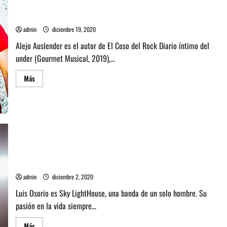
Almoon
Entrevista con Alejo Auslender: Una historia del Under de
Mierda
admin
diciembre 19, 2020
Alejo Auslender es el autor de El Coso del Rock Diario íntimo del
under (Gourmet Musical, 2019),...
Leer
Más
más
acerca
de
Entrevista
con
Alejo
Auslender:
Una
historia
del
Under
de
Entrevista a Sky LightHouse: Producir y dominar la música
Mierda
admin
diciembre 2, 2020
Luis Osorio es Sky LightHouse, una banda de un solo hombre. Su
pasión en la vida siempre...
Leer
Más