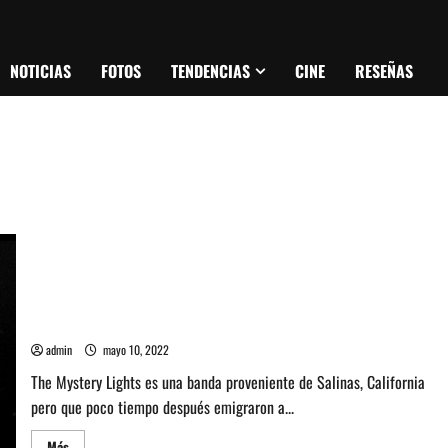
NOTICIAS
FOTOS
TENDENCIAS
CINE
RESEÑAS
Entrevista a Mike Brandon de The Mystery Lights: Una luz que
brilla en el misterio
admin
mayo 10, 2022
The Mystery Lights es una banda proveniente de Salinas, California
pero que poco tiempo después emigraron a...
Leer
Más