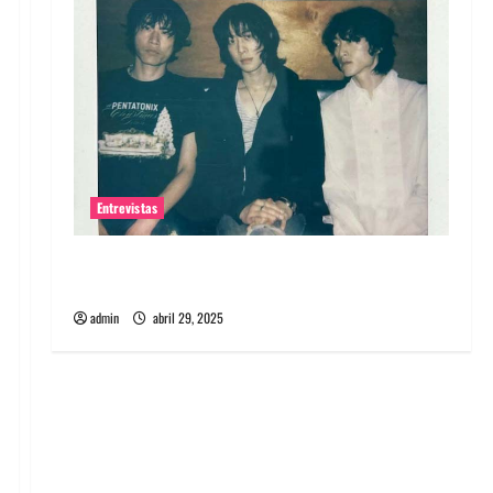
Entrevistas
Entrevista: banda PCR, No Wave y Art punk de
Corea del Sur
admin
abril 29, 2025