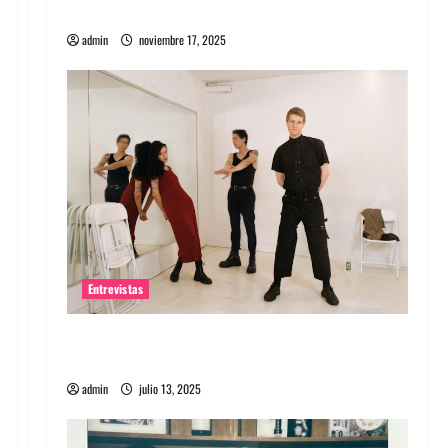
energía salvaje
admin
noviembre 17, 2025
Entrevistas
Entrevista a The Wants: Su universo
distorsionado
admin
julio 13, 2025