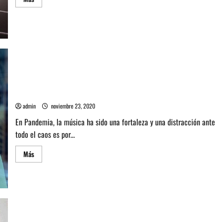
más
acerca
de
Entrevista
a
Sky
LightHouse:
Producir
y
dominar
la
música
Entrevista músico nacional Gael: He crecido como nunca en
esta época
admin
noviembre 23, 2020
En Pandemia, la música ha sido una fortaleza y una distracción ante
todo el caos es por...
Leer
Más
más
acerca
de
Entrevista
músico
nacional
Gael:
He
crecido