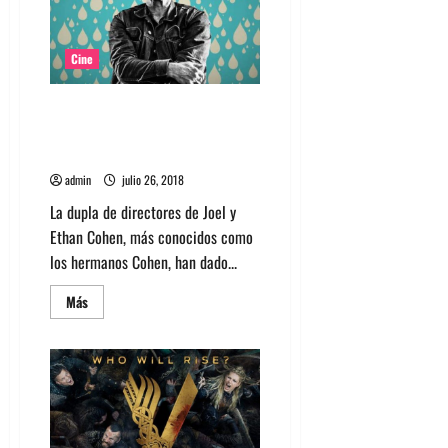
Nolan,
la
meta-
película
Cine
Tom Waits participará en The
Ballad of Buster Scruggs de los
hermanos Cohen
admin
julio 26, 2018
La dupla de directores de Joel y
Ethan Cohen, más conocidos como
los hermanos Cohen, han dado...
Leer
Más
más
acerca
de
Tom
Waits
participará
en
The
Ballad
of