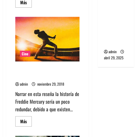
Leer
Más
banda
más
acerca
PCR, No
de
Mira
Wave y Art
la
punk de
lista
completa
Corea del
de
nominados
Sur
a
los
admin
Oscar
Cine
2019
abril 29, 2025
Bohemian Rhapsody: Más allá
de la realidad
admin
noviembre 29, 2018
Narrar en esta reseña la historía de
Freddie Mercury sería un poco
redundar, debido a que existen...
Leer
Más
más
acerca
de