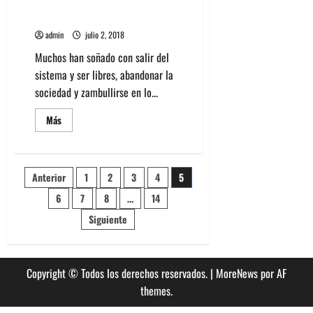
HomeVideo o Mis películas de
5
temporada
cabecera: Into the Wild
de
la
admin
julio 2, 2018
serie
Vikings
Muchos han soñado con salir del
sistema y ser libres, abandonar la
sociedad y zambullirse en lo...
Leer
Más
más
acerca
de
HomeVideo
o
Paginación
Anterior
1
2
3
4
5
Mis
películas
de
6
7
8
…
14
de
cabecera:
Into
Siguiente
the
entradas
Wild
Copyright © Todos los derechos reservados.
|
MoreNews
por AF
themes.