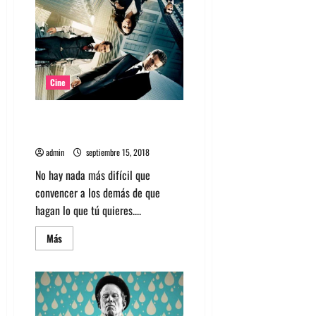
Bohemian
Rhapsody:
Más
allá
de
la
realidad
Cine
Homevideo Inception: Trilogía
de Nolan, la meta-película
admin
septiembre 15, 2018
No hay nada más difícil que
convencer a los demás de que
hagan lo que tú quieres....
Leer
Más
más
acerca
de
Homevideo
Inception:
Trilogía
de