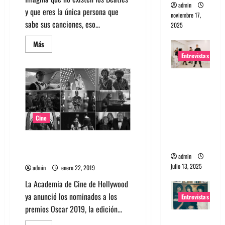
admin
y que eres la única persona que
noviembre 17,
sabe sus canciones, eso...
2025
Leer
Más
más
Entrevistas
acerca
de
Mira
Entrevista
el
trailer
a The
de
«Yesterday»
Wants: Su
la
nueva
universo
Cine
película
de
distorsion
Danny
ado
Boyle
Mira la lista completa de
con
nominados a los Oscar 2019
temas
admin
de
julio 13, 2025
admin
enero 22, 2019
los
Beatles
La Academia de Cine de Hollywood
ya anunció los nominados a los
Entrevistas
premios Oscar 2019, la edición...
Entrevista: