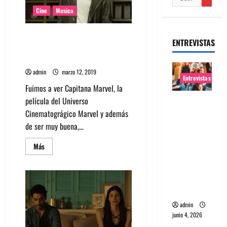
Cine
Musica
Conoce la banda sonora de
ENTREVISTAS
«Capitana Marvel» es noventera
y la amamos
admin
marzo 12, 2019
Entrevistas
Fuimos a ver Capitana Marvel, la
película del Universo
Entrevista
Cinematográgico Marvel y además
banda
de ser muy buena,...
Evolfo:
Hablándol
Leer
Más
e
más
acerca
directame
de
Conoce
nte a tu
la
banda
espíritu
sonora
de
admin
«Capitana
junio 4, 2026
Marvel»
es