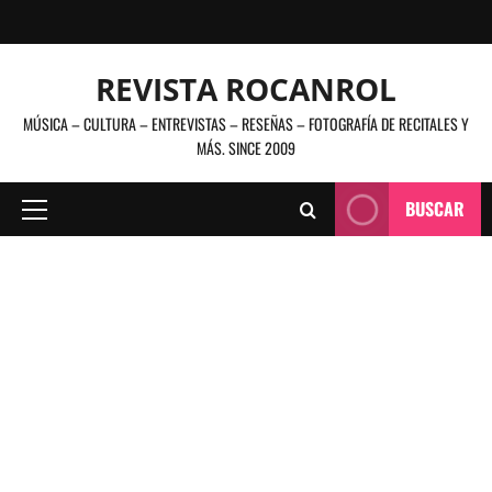
Saltar
al
contenido
REVISTA ROCANROL
MÚSICA – CULTURA – ENTREVISTAS – RESEÑAS – FOTOGRAFÍA DE RECITALES Y
MÁS. SINCE 2009
BUSCAR
Menú
principal