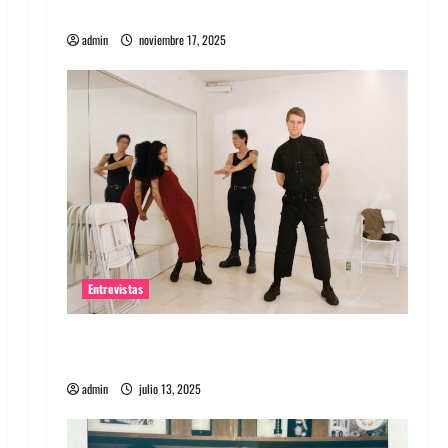
energía salvaje
admin
noviembre 17, 2025
Entrevistas
Entrevista a The Wants: Su universo
distorsionado
admin
julio 13, 2025