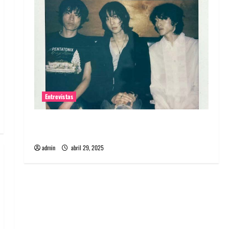
Entrevistas
Entrevista: banda PCR, No Wave y Art punk de
Corea del Sur
admin
abril 29, 2025