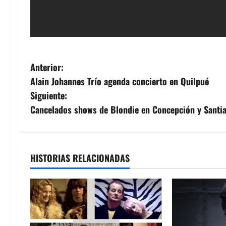
N
Anterior:
Alain Johannes Trío agenda concierto en Quilpué
a
Siguiente:
v
Cancelados shows de Blondie en Concepción y Santi
e
g
HISTORIAS RELACIONADAS
a
c
i