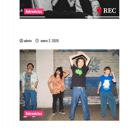
Entrevistas
Entrevista a banda portuguesa Maquina:
Directo y visceral
admin
enero 2, 2026
Entrevistas
Entrevista a la banda japonesa Zoobombs: Una