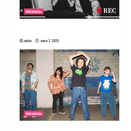
Entrevistas
Entrevista a banda portuguesa Maquina:
Directo y visceral
admin
enero 2, 2026
Entrevistas
Entrevista a la banda japonesa Zoobombs: Una