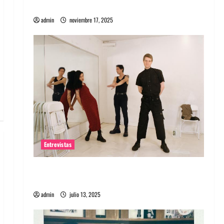
energía salvaje
admin
noviembre 17, 2025
Entrevistas
Entrevista a The Wants: Su universo
distorsionado
admin
julio 13, 2025