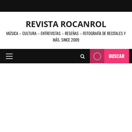
Saltar
al
contenido
REVISTA ROCANROL
MÚSICA – CULTURA – ENTREVISTAS – RESEÑAS – FOTOGRAFÍA DE RECITALES Y
MÁS. SINCE 2009
BUSCAR
Menú
principal