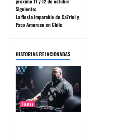
próximo 11 y 12 de octubre
v
Siguiente:
e
La fiesta imparable de Ca7riel y
Paco Amoroso en Chile
g
a
HISTORIAS RELACIONADAS
c
i
ó
n
Fiestas
d
Carl Cox en Chile 2026:
e
crecen los rumores sobre
e
su regreso