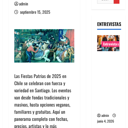
admin
septiembre 15, 2025
ENTREVISTAS
Entrevistas
Entrevista
banda
Evolfo:
Las Fiestas Patrias de 2025 en
Hablándol
Chile se celebran con fuerza y
e
variedad en Santiago. Los eventos
directame
van desde fondas tradicionales y
nte a tu
masivas, hasta opciones veganas,
espíritu
familiares y gratuitas. Aquí un
admin
panorama completo con fechas,
junio 4, 2026
precios, artistas y lo más