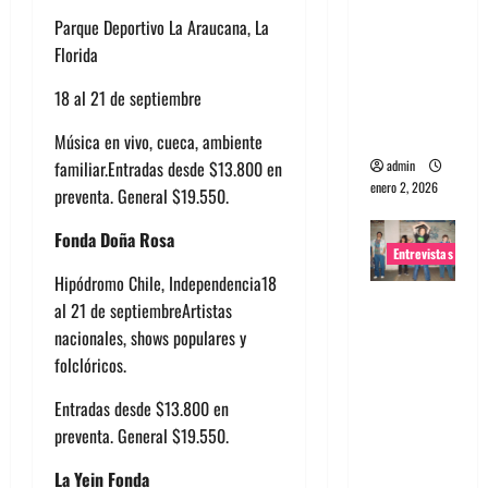
portugues
Parque Deportivo La Araucana, La
a
Florida
Maquina:
18 al 21 de septiembre
Directo y
visceral
Música en vivo, cueca, ambiente
admin
familiar.Entradas desde $13.800 en
enero 2, 2026
preventa. General $19.550.
Fonda Doña Rosa
Entrevistas
Hipódromo Chile, Independencia18
Entrevista
al 21 de septiembreArtistas
a la banda
nacionales, shows populares y
japonesa
folclóricos.
Zoobombs
Entradas desde $13.800 en
: Una
preventa. General $19.550.
energía
salvaje
La Yein Fonda