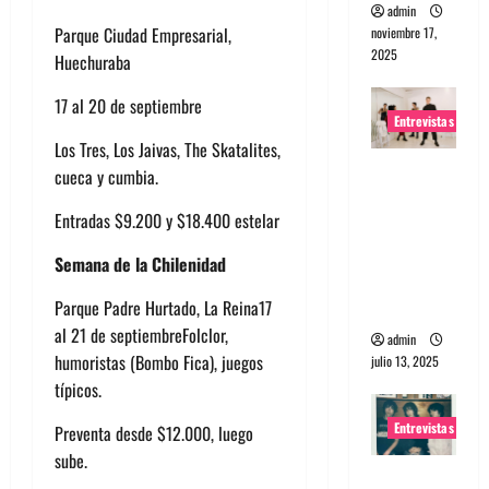
admin
Parque Ciudad Empresarial,
noviembre 17,
2025
Huechuraba
17 al 20 de septiembre
Entrevistas
Los Tres, Los Jaivas, The Skatalites,
Entrevista
cueca y cumbia.
a The
Entradas $9.200 y $18.400 estelar
Wants: Su
universo
Semana de la Chilenidad
distorsion
ado
Parque Padre Hurtado, La Reina17
al 21 de septiembreFolclor,
admin
humoristas (Bombo Fica), juegos
julio 13, 2025
típicos.
Entrevistas
Preventa desde $12.000, luego
sube.
Entrevista: