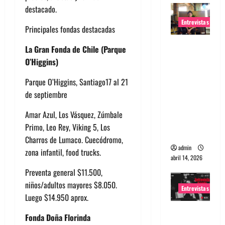
destacado.
Entrevistas
Principales fondas destacadas
Entrevista
La
Gran
Fonda de Chile (Parque
Rudy De
O’Higgins)
Anda:
Parque O’Higgins, Santiago17 al 21
Conquista
de septiembre
ndo el
mundo,
Amar Azul, Los Vásquez, Zúmbale
una tocata
Primo, Leo Rey, Viking 5, Los
a la vez
Charros de Lumaco. Cuecódromo,
admin
zona infantil, food trucks.
abril 14, 2026
Preventa general $11.500,
niños/adultos mayores $8.050.
Entrevistas
Luego $14.950 aprox.
Entrevista
Fonda Doña Florinda
a banda