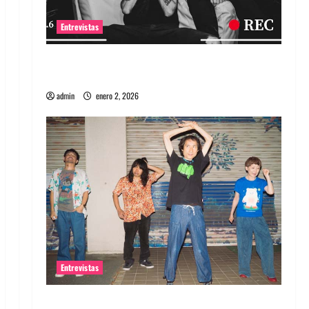
Entrevistas
Entrevista a banda portuguesa Maquina:
Directo y visceral
admin
enero 2, 2026
Entrevistas
Entrevista a la banda japonesa Zoobombs: Una