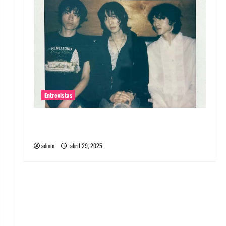
Entrevistas
Entrevista: banda PCR, No Wave y Art punk de
Corea del Sur
admin
abril 29, 2025