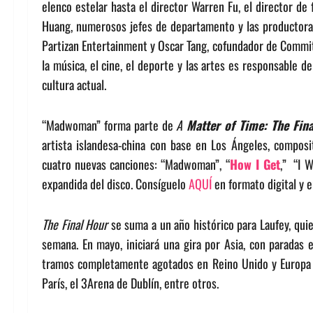
elenco estelar hasta el director Warren Fu, el director de
Huang, numerosos jefes de departamento y las productoras 
Partizan Entertainment y Oscar Tang, cofundador de Committ
la música, el cine, el deporte y las artes es responsable 
cultura actual.
“Madwoman” forma parte de
A
Matter of Time: The Fin
artista islandesa-china con base en Los Ángeles, composit
cuatro nuevas canciones: “Madwoman”, “
How I Get
,” “I W
expandida del disco. Consíguelo
AQUÍ
en formato digital y e
The Final Hour
se suma a un año histórico para Laufey, quie
semana. En mayo, iniciará una gira por Asia, con paradas 
tramos completamente agotados en Reino Unido y Europa c
París, el 3Arena de Dublín, entre otros.