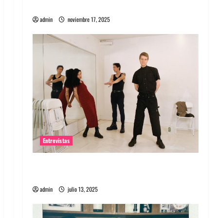
energía salvaje
admin
noviembre 17, 2025
Entrevistas
Entrevista a The Wants: Su universo
distorsionado
admin
julio 13, 2025