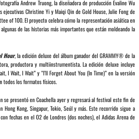
 fotografía Andrew Truong, la diseñadora de producción Evaline Wu
ejecutivas Christine Yi y Maiqi Qin de Gold House, Julie Fong de
ee of 100. El proyecto celebra cómo la representación asiática en
de algunas de las historias más importantes que están moldeando la
al Hour
, la edición deluxe del álbum ganador del GRAMMY® de la
ora, productora y multiinstrumentista. La edición deluxe incluye
ait, I Wait, I Wait” y “I’ll Forget About You (In Time)” en la versión
n todos los formatos físicos.
n se presentó en Coachella ayer y regresará al festival este fin de
en Hong Kong, Singapur, Tokio, Seúl y más. Este recorrido sigue a
on fechas en el O2 de Londres (dos noches), el Adidas Arena de