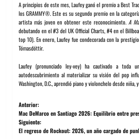
A principios de este mes, Laufey ganó el premio a Best Tra
los GRAMMY®. Este es su segundo premio en la categoría
artista más joven en obtener este reconocimiento.
A Ma
debutando en el #3 del UK Official Charts, #4 en el Billbo
top 10). En enero, Laufey fue condecorada con la prestigio
Tómasdóttir.
Laufey (pronunciado ley-vey) ha cautivado a toda 
autodescubrimiento al materializar su visión del pop influ
Washington, D.C., aprendió piano y violonchelo desde niña,
N
Anterior:
Mac DeMarco en Santiago 2026: Equilibrio entre pres
a
Siguiente:
v
El regreso de Rockout: 2026, un año cargado de punk