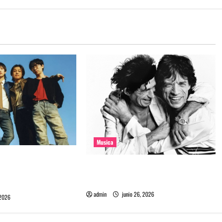
Musica
e la banda coreana
The Rolling Stones estrenó nuevo
mado Molecular
single llamado Jealous Lover
admin
junio 26, 2026
 2026