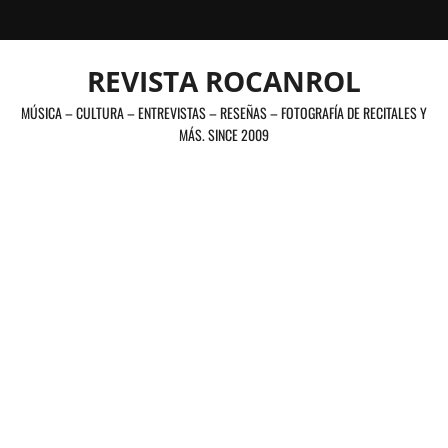
Saltar
al
contenido
REVISTA ROCANROL
MÚSICA – CULTURA – ENTREVISTAS – RESEÑAS – FOTOGRAFÍA DE RECITALES Y
MÁS. SINCE 2009