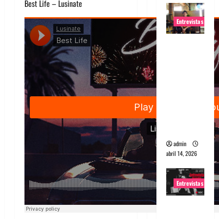
Best Life – Lusinate
Entrevistas
Entrevista
Rudy De
Anda:
Conquista
ndo el
mundo,
una tocata
a la vez
admin
abril 14, 2026
Entrevistas
Entrevista
a banda