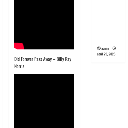
banda
PCR, No
Wave y Art
punk de
Corea del
Sur
admin
abril 29, 2025
Did Forever Pass Away – Billy Ray
Norris