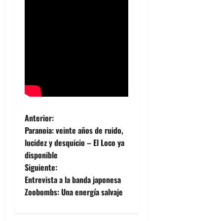
N
Anterior:
Paranoia: veinte años de ruido,
a
lucidez y desquicio – El Loco ya
disponible
v
Siguiente:
e
Entrevista a la banda japonesa
Zoobombs: Una energía salvaje
g