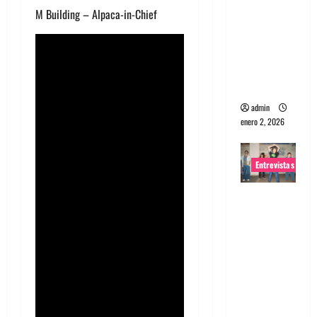
M Building – Alpaca-in-Chief
portugues
a
Maquina:
Directo y
visceral
admin
enero 2, 2026
Entrevistas
Entrevista
a la banda
japonesa
Zoobombs
: Una
energía
salvaje