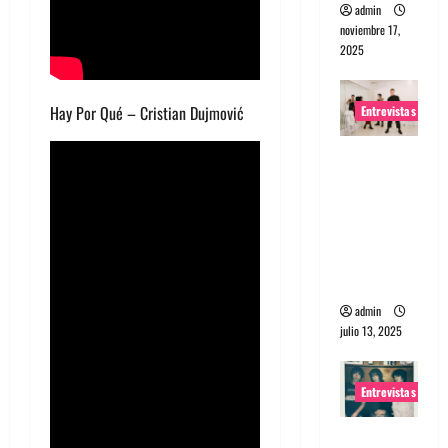
admin
noviembre 17,
2025
Hay Por Qué – Cristian Dujmović
Entrevistas
Entrevista
a The
Wants: Su
universo
distorsion
ado
admin
julio 13, 2025
Entrevistas
Entrevista: