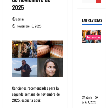
2025
admin
ENTREVISTAS
noviembre 16, 2025
Entrevistas
Entrevista
banda
Evolfo:
Hablándol
e
directame
nte a tu
Canciones recomendadas para la
espíritu
segunda semana de noviembre de
admin
2025, escucha aquí:
junio 4, 2026