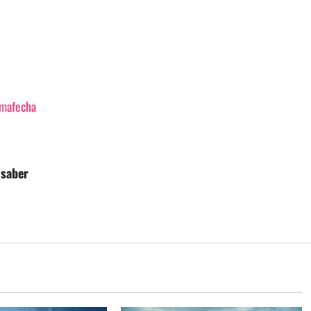
imafecha
 saber