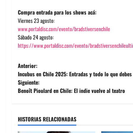
Compra entrada para los shows acá:
Viernes 23 agosto:
www.portaldisc.com/evento/bradstiversenchile
Sábado 24 agosto:
https://www.portaldisc.com/evento/bradstiversenchileult
N
Anterior:
Incubus en Chile 2025: Entradas y todo lo que debes
a
Siguiente:
v
Benoît Pioulard en Chile: El indie vuelve al teatro
e
g
HISTORIAS RELACIONADAS
a