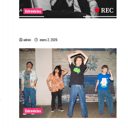
Entrevistas
Entrevista a banda portuguesa Maquina:
Directo y visceral
admin
enero 2, 2026
Entrevistas
Entrevista a la banda japonesa Zoobombs: Una