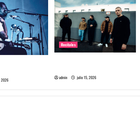
Recitales
High Vis confirma su esperado
 Chile: La historia
debut en Chile
l público chileno
admin
julio 15, 2026
, 2026