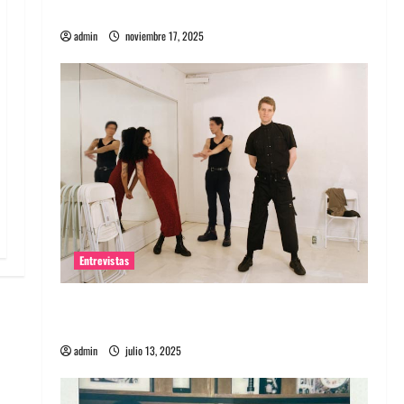
energía salvaje
admin
noviembre 17, 2025
Entrevistas
Entrevista a The Wants: Su universo
distorsionado
admin
julio 13, 2025