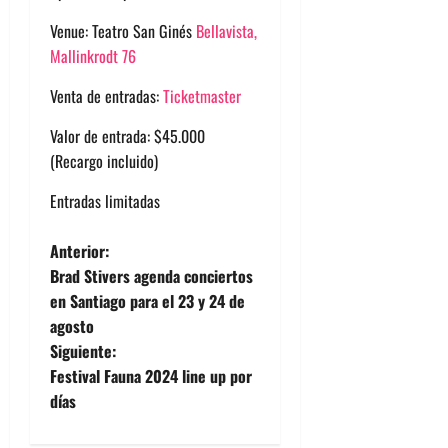
Venue: Teatro San Ginés
Bellavista,
Mallinkrodt 76
Venta de entradas:
Ticketmaster
Valor de entrada: $45.000
(Recargo incluido)
Entradas limitadas
N
Anterior:
Brad Stivers agenda conciertos
a
en Santiago para el 23 y 24 de
agosto
v
Siguiente:
e
Festival Fauna 2024 line up por
días
g