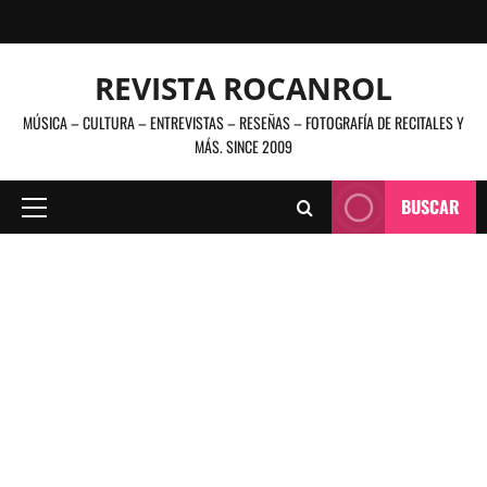
Saltar
al
contenido
REVISTA ROCANROL
MÚSICA – CULTURA – ENTREVISTAS – RESEÑAS – FOTOGRAFÍA DE RECITALES Y
MÁS. SINCE 2009
BUSCAR
Menú
principal