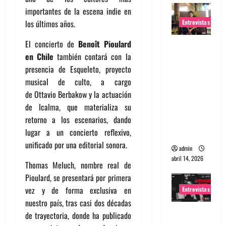
importantes de la escena indie en
Entrevistas
los últimos años.
El concierto de
Benoît Pioulard
Entrevista
en Chile
también contará con la
Rudy De
presencia de Esqueleto, proyecto
Anda:
musical de culto, a cargo
Conquista
de Ottavio Berbakow y la actuación
ndo el
de Icalma, que materializa su
mundo,
retorno a los escenarios, dando
una tocata
lugar a un concierto reflexivo,
a la vez
unificado por una editorial sonora.
admin
abril 14, 2026
Thomas Meluch, nombre real de
Pioulard, se presentará por primera
vez y de forma exclusiva en
Entrevistas
nuestro país, tras casi dos décadas
Entrevista
de trayectoria, donde ha publicado
a banda