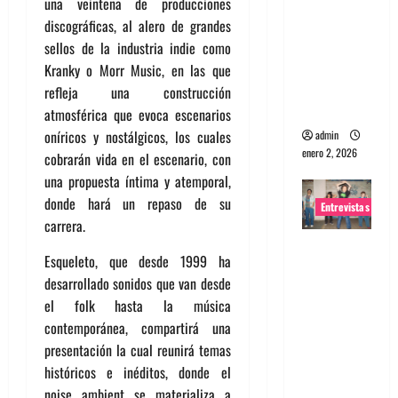
una veintena de producciones
portugues
discográficas, al alero de grandes
a
sellos de la industria indie como
Maquina:
Kranky o Morr Music, en las que
Directo y
refleja una construcción
visceral
atmosférica que evoca escenarios
oníricos y nostálgicos, los cuales
admin
enero 2, 2026
cobrarán vida en el escenario, con
una propuesta íntima y atemporal,
donde hará un repaso de su
Entrevistas
carrera.
Entrevista
Esqueleto, que desde 1999 ha
a la banda
desarrollado sonidos que van desde
japonesa
el folk hasta la música
Zoobombs
contemporánea, compartirá una
: Una
presentación la cual reunirá temas
energía
históricos e inéditos, donde el
salvaje
noise ambient se materializa a