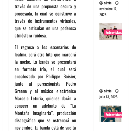
admin
través de una propuesta oscura y
noviembre 17,
procesada, la cual se construye a
2025
través de instrumentos virtuales,
que se articulan en una poderosa
Entrevistas
atmósfera ruidosa.
Entrevista
El regreso a los escenarios de
a The
Icalma, será otro hito que marcará
Wants: Su
la noche. La banda se presentará
universo
en formato trío, el cual será
distorsion
encabezado por Philippe Boisier,
ado
junto al percusionista Pedro
Greene y el músico electrónico
admin
julio 13, 2025
Marcelo Leturia, quienes darán a
conocer un adelanto de “La
Montaña Imaginaria”, producción
Entrevistas
discográfica que se estrenará en
noviembre. La banda está de vuelta
Entrevista: