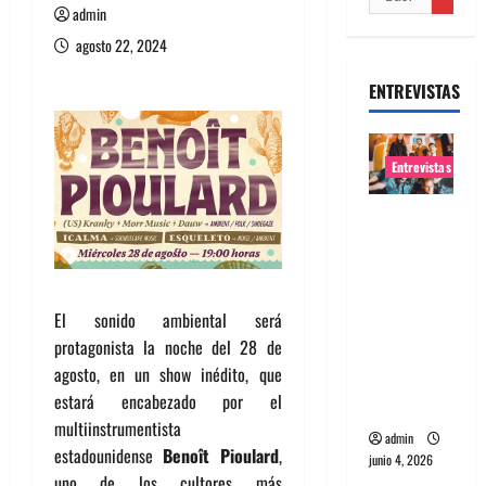
admin
agosto 22, 2024
ENTREVISTAS
Entrevistas
Entrevista
banda
Evolfo:
Hablándol
El sonido ambiental será
e
protagonista la noche del 28 de
directame
agosto, en un show inédito, que
nte a tu
estará encabezado por el
espíritu
multiinstrumentista
admin
estadounidense
Benoît Pioulard
,
junio 4, 2026
uno de los cultores más