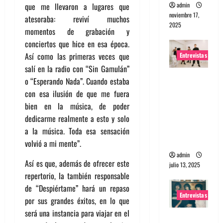
admin
que me llevaron a lugares que
noviembre 17,
atesoraba: reviví muchos
2025
momentos de grabación y
conciertos que hice en esa época.
Así como las primeras veces que
Entrevistas
salí en la radio con “Sin Gamulán”
Entrevista
o “Esperando Nada”. Cuando estaba
a The
con esa ilusión de que me fuera
Wants: Su
bien en la música, de poder
universo
dedicarme realmente a esto y solo
distorsion
a la música. Toda esa sensación
ado
volvió a mi mente”.
admin
Así es que, además de ofrecer este
julio 13, 2025
repertorio, la también responsable
de “Despiértame” hará un repaso
Entrevistas
por sus grandes éxitos, en lo que
será una instancia para viajar en el
Entrevista: