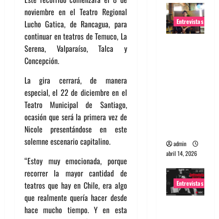
noviembre en el Teatro Regional
Entrevistas
Lucho Gatica, de Rancagua, para
continuar en teatros de Temuco, La
Entrevista
Serena, Valparaíso, Talca y
Rudy De
Concepción.
Anda:
La gira cerrará, de manera
Conquista
especial, el 22 de diciembre en el
ndo el
Teatro Municipal de Santiago,
mundo,
ocasión que será la primera vez de
una tocata
Nicole presentándose en este
a la vez
solemne escenario capitalino.
admin
abril 14, 2026
“Estoy muy emocionada, porque
recorrer la mayor cantidad de
Entrevistas
teatros que hay en Chile, era algo
que realmente quería hacer desde
Entrevista
hace mucho tiempo. Y en esta
a banda