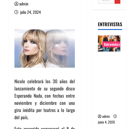
admin
julio 24, 2024
ENTREVISTAS
Entrevistas
Entrevista
banda
Evolfo:
Hablándol
Nicole celebrará los 30 años del
e
lanzamiento de su segundo disco
directame
Esperando Nada, con fechas entre
nte a tu
noviembre y diciembre con una
espíritu
gira inédita por teatros a lo largo
admin
del país.
junio 4, 2026
Este recorrido comenzará el 8 de