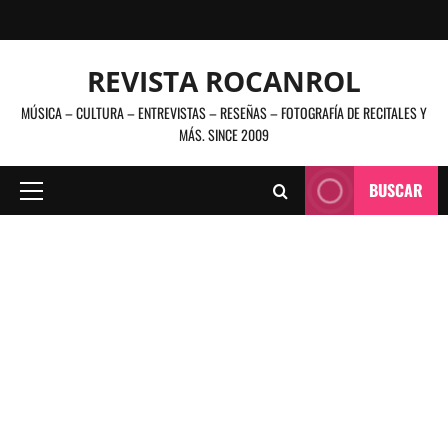
Saltar
al
contenido
REVISTA ROCANROL
MÚSICA – CULTURA – ENTREVISTAS – RESEÑAS – FOTOGRAFÍA DE RECITALES Y
MÁS. SINCE 2009
BUSCAR
Menú
principal