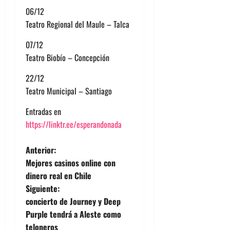
06/12
Teatro Regional del Maule – Talca
07/12
Teatro Biobío – Concepción
22/12
Teatro Municipal – Santiago
Entradas en
https://linktr.ee/esperandonada
N
Anterior:
Mejores casinos online con
a
dinero real en Chile
Siguiente:
v
concierto de Journey y Deep
e
Purple tendrá a Aleste como
teloneros