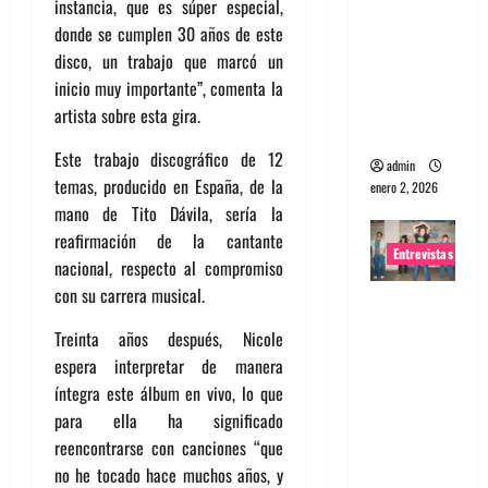
instancia, que es súper especial,
portugues
donde se cumplen 30 años de este
a
disco, un trabajo que marcó un
Maquina:
inicio muy importante”, comenta la
Directo y
artista sobre esta gira.
visceral
Este trabajo discográfico de 12
admin
temas, producido en España, de la
enero 2, 2026
mano de Tito Dávila, sería la
reafirmación de la cantante
Entrevistas
nacional, respecto al compromiso
con su carrera musical.
Entrevista
a la banda
Treinta años después, Nicole
japonesa
espera interpretar de manera
Zoobombs
íntegra este álbum en vivo, lo que
: Una
para ella ha significado
energía
reencontrarse con canciones “que
salvaje
no he tocado hace muchos años, y