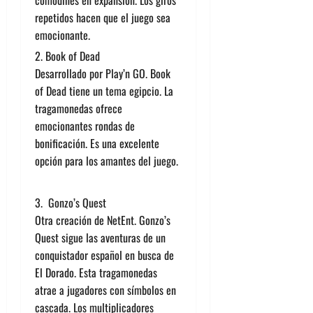
comodines en expansión. Los giros
repetidos hacen que el juego sea
emocionante.
Book of Dead
Desarrollado por Play’n GO. Book
of Dead tiene un tema egipcio. La
tragamonedas ofrece
emocionantes rondas de
bonificación. Es una excelente
opción para los amantes del juego.
Gonzo’s Quest
Otra creación de NetEnt. Gonzo’s
Quest sigue las aventuras de un
conquistador español en busca de
El Dorado. Esta tragamonedas
atrae a jugadores con símbolos en
cascada. Los multiplicadores