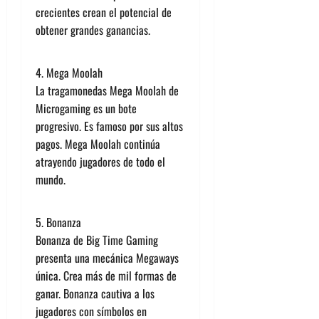
crecientes crean el potencial de
obtener grandes ganancias.
Mega Moolah
La tragamonedas Mega Moolah de
Microgaming es un bote
progresivo. Es famoso por sus altos
pagos. Mega Moolah continúa
atrayendo jugadores de todo el
mundo.
Bonanza
Bonanza de Big Time Gaming
presenta una mecánica Megaways
única. Crea más de mil formas de
ganar. Bonanza cautiva a los
jugadores con símbolos en