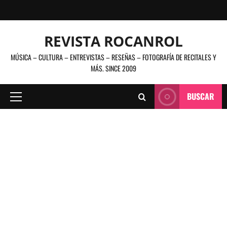
Saltar
al
contenido
REVISTA ROCANROL
MÚSICA – CULTURA – ENTREVISTAS – RESEÑAS – FOTOGRAFÍA DE RECITALES Y
MÁS. SINCE 2009
BUSCAR
Menú
principal