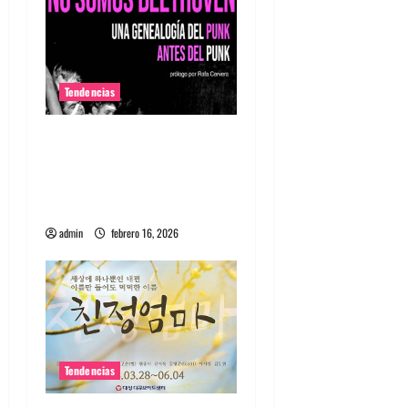
i
ó
n
Tendencias
d
Capítulo “What a Way to
Die!”: las mujeres del
e
garage sesentero del nuevo
e
libro de Emilio Ramón
admin
febrero 16, 2026
n
t
r
a
Tendencias
d