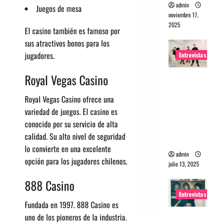
admin
Juegos de mesa
noviembre 17,
2025
El casino también es famoso por
sus atractivos bonos para los
jugadores.
Entrevistas
Royal Vegas Casino
Entrevista
a The
Royal Vegas Casino ofrece una
Wants: Su
variedad de juegos. El casino es
universo
conocido por su servicio de alta
distorsion
calidad. Su alto nivel de seguridad
ado
lo convierte en una excelente
admin
opción para los jugadores chilenos.
julio 13, 2025
888 Casino
Entrevistas
Fundada en 1997. 888 Casino es
Entrevista:
uno de los pioneros de la industria.