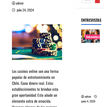
admin
julio 24, 2024
ENTREVISTAS
Entrevistas
Entrevista
banda
Evolfo:
Hablándol
Los casinos online son una forma
e
popular de entretenimiento en
directame
Chile. Gana dinero real. Estos
nte a tu
establecimientos te brindan esta
espíritu
gran oportunidad. Esto añade un
admin
elemento extra de emoción.
junio 4, 2026