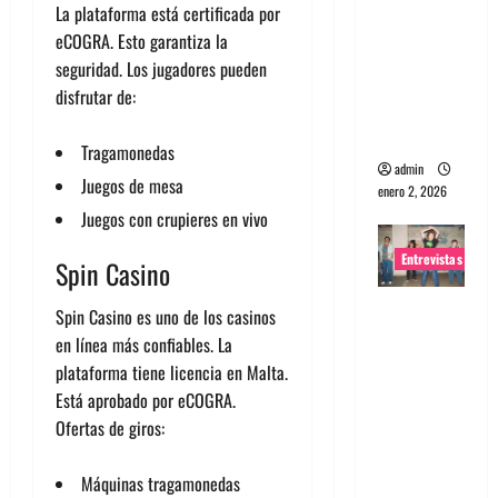
La plataforma está certificada por
portugues
eCOGRA. Esto garantiza la
a
seguridad. Los jugadores pueden
Maquina:
disfrutar de:
Directo y
visceral
Tragamonedas
admin
Juegos de mesa
enero 2, 2026
Juegos con crupieres en vivo
Entrevistas
Spin Casino
Entrevista
Spin Casino es uno de los casinos
a la banda
en línea más confiables. La
japonesa
plataforma tiene licencia en Malta.
Zoobombs
Está aprobado por eCOGRA.
: Una
Ofertas de giros:
energía
salvaje
Máquinas tragamonedas