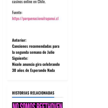
casinos online en Chile.
Fuente:
https://parquenacionalrapanui.cl
N
Anterior:
Canciones recomendadas para
a
la segunda semana de Julio
Siguiente:
v
Nicole anuncia gira celebrando
e
30 años de Esperando Nada
g
a
HISTORIAS RELACIONADAS
c