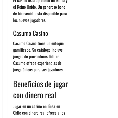
El casino está aprobado en Malta y
el Reino Unido. Un generoso bono
de bienvenida está disponible para
los nuevos jugadores.
Casumo Casino
Casumo Casino tiene un enfoque
gamificado. Su catálogo incluye
juegos de proveedores líderes.
Casumo ofrece experiencias de
juego únicas para sus jugadores.
Beneficios de jugar
con dinero real
Jugar en un casino en línea en
Chile con dinero real ofrece a los