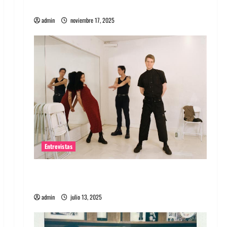
energía salvaje
admin
noviembre 17, 2025
Entrevistas
Entrevista a The Wants: Su universo
distorsionado
admin
julio 13, 2025