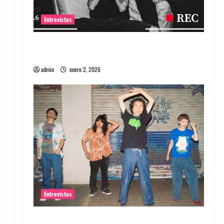
Entrevistas
Entrevista a banda portuguesa Maquina:
Directo y visceral
admin
enero 2, 2026
Entrevistas
Entrevista a la banda japonesa Zoobombs: Una