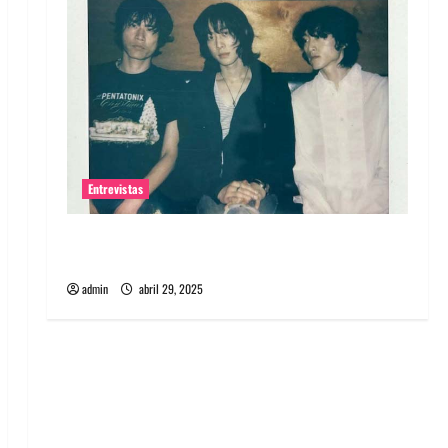
Entrevistas
Entrevista: banda PCR, No Wave y Art punk de
Corea del Sur
admin
abril 29, 2025