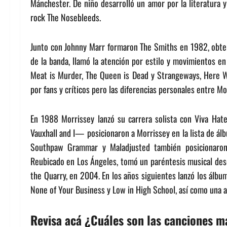
Mánchester. De niño desarrolló un amor por la literatura y
rock The Nosebleeds.
Junto con Johnny Marr formaron The Smiths en 1982, obt
de la banda, llamó la atención por estilo y movimientos en
Meat is Murder, The Queen is Dead y Strangeways, Here W
por fans y críticos pero las diferencias personales entre M
En 1988 Morrissey lanzó su carrera solista con Viva Hate
Vauxhall and I— posicionaron a Morrissey en la lista de ál
Southpaw Grammar y Maladjusted también posicionaron e
Reubicado en Los Ángeles, tomó un paréntesis musical des
the Quarry, en 2004. En los años siguientes lanzó los álbu
None of Your Business y Low in High School, así como una a
Revisa acá ¿Cuáles son las canciones m