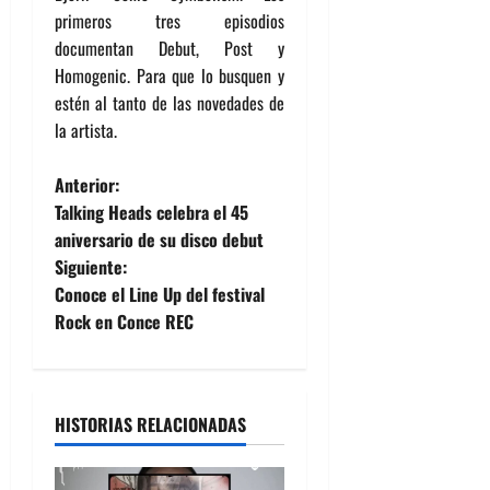
primeros tres episodios
documentan Debut, Post y
Homogenic. Para que lo busquen y
estén al tanto de las novedades de
la artista.
N
Anterior:
Talking Heads celebra el 45
a
aniversario de su disco debut
Siguiente:
v
Conoce el Line Up del festival
e
Rock en Conce REC
g
a
HISTORIAS RELACIONADAS
c