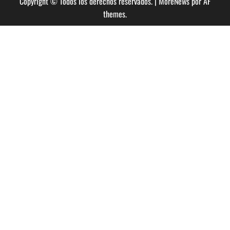
Copyright © Todos los derechos reservados.
|
MoreNews
por AF
themes.