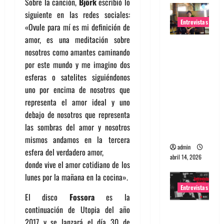
Sobre la canción,
Björk
escribió lo
siguiente en las redes sociales:
Entrevistas
«Ovule para mí es mi definición de
amor, es una meditación sobre
Entrevista
nosotros como amantes caminando
Rudy De
por este mundo y me imagino dos
Anda:
esferas o satelites siguiéndonos
Conquista
uno por encima de nosotros que
ndo el
representa el amor ideal y uno
mundo,
debajo de nosotros que representa
una tocata
las sombras del amor y nosotros
a la vez
mismos andamos en la tercera
admin
esfera del verdadero amor,
abril 14, 2026
donde vive el amor cotidiano de los
lunes por la mañana en la cocina».
Entrevistas
El disco
Fossora
es la
continuación de Utopia del año
Entrevista
2017 y se lanzará el día 30 de
a banda