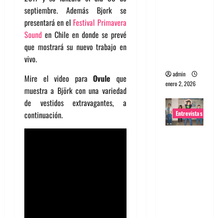
septiembre. Además Bjork se
portugues
presentará en el
Festival Primavera
a
Sound
en Chile en donde se prevé
Maquina:
que mostrará su nuevo trabajo en
Directo y
vivo.
visceral
admin
Mire el video para
Ovule
que
enero 2, 2026
muestra a Björk con una variedad
de vestidos extravagantes, a
Entrevistas
continuación.
Entrevista
a la banda
japonesa
Zoobombs
: Una
energía
salvaje