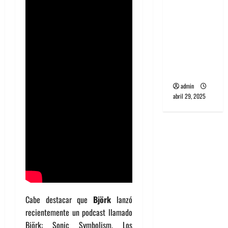
banda
PCR, No
Wave y Art
punk de
Corea del
Sur
admin
abril 29, 2025
Cabe destacar que
Björk
lanzó
recientemente un podcast llamado
Björk: Sonic Symbolism. Los