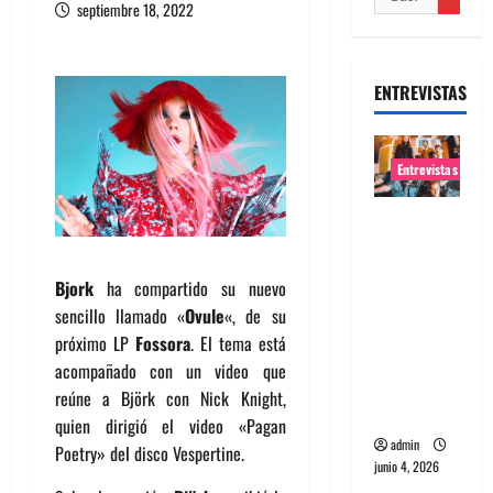
septiembre 18, 2022
ENTREVISTAS
Entrevistas
Entrevista
banda
Evolfo:
Bjork
ha compartido su nuevo
Hablándol
sencillo llamado «
Ovule
«, de su
e
próximo LP
Fossora
. El tema está
directame
acompañado con un video que
nte a tu
reúne a Björk con Nick Knight,
espíritu
quien dirigió el video «Pagan
admin
Poetry» del disco Vespertine.
junio 4, 2026