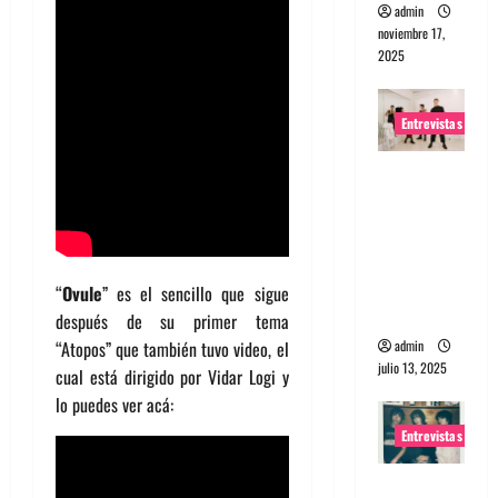
admin
noviembre 17,
2025
Entrevistas
Entrevista
a The
Wants: Su
universo
distorsion
“
Ovule
” es el sencillo que sigue
ado
después de su primer tema
admin
“Atopos” que también tuvo video, el
julio 13, 2025
cual está dirigido por Vidar Logi y
lo puedes ver acá:
Entrevistas
Entrevista: