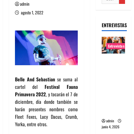
admin
agosto 1, 2022
ENTREVISTAS
Entrevistas
Entrevista
banda
Evolfo:
Belle And Sebastian
se suma al
Hablándol
cartel del
Festival Fauna
e
Primavera 2022
, y tocarán el 7 de
directame
diciembre, día donde también se
nte a tu
harán presentes nombres como
espíritu
Fleet Foxes, Lucy Dacus, Crumb,
admin
Yorka, entre otros.
junio 4, 2026