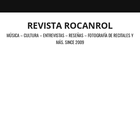
Saltar
al
contenido
REVISTA ROCANROL
MÚSICA – CULTURA – ENTREVISTAS – RESEÑAS – FOTOGRAFÍA DE RECITALES Y
MÁS. SINCE 2009