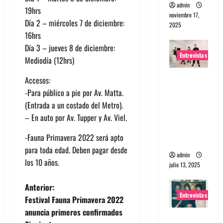
admin
19hrs
noviembre 17,
Día 2 – miércoles 7 de diciembre:
2025
16hrs
Día 3 – jueves 8 de diciembre:
Entrevistas
Mediodía (12hrs)
Entrevista
Accesos:
a The
-Para público a pie por Av. Matta.
Wants: Su
(Entrada a un costado del Metro).
universo
– En auto por Av. Tupper y Av. Viel.
distorsion
-Fauna Primavera 2022 será apto
ado
para toda edad. Deben pagar desde
admin
los 10 años.
julio 13, 2025
N
Anterior:
Entrevistas
Festival Fauna Primavera 2022
a
anuncia primeros confirmados
Entrevista: