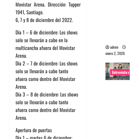
Movistar Arena. Dirección: Tupper
portugues
1941, Santiago.
a
6, 7 y 8 de diciembre del 2022.
Maquina:
Directo y
Día 1 – 6 de diciembre: Los shows
visceral
solo se llevarán a cabo en la
multicancha afuera del Movistar
admin
enero 2, 2026
Arena.
Día 2 – 7 de diciembre: Los shows
solo se llevarán a cabo tanto
Entrevistas
afuera como dentro del Movistar
Entrevista
Arena.
a la banda
Día 3 – 8 de diciembre: Los shows
japonesa
solo se llevarán a cabo tanto
Zoobombs
afuera como dentro del Movistar
: Una
Arena.
energía
Apertura de puertas
salvaje
Día 1 – martes 6 de diciembre: