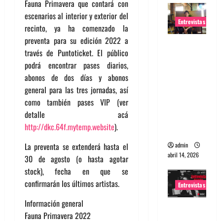
Fauna Primavera que contará con
escenarios al interior y exterior del
Entrevistas
recinto, ya ha comenzado la
preventa para su edición 2022 a
Entrevista
través de Puntoticket. El público
Rudy De
podrá encontrar pases diarios,
Anda:
abonos de dos días y abonos
Conquista
general para las tres jornadas, así
ndo el
como también pases VIP (ver
mundo,
detalle acá
una tocata
http://dkc.64f.mytemp.website
).
a la vez
admin
La preventa se extenderá hasta el
abril 14, 2026
30 de agosto (o hasta agotar
stock), fecha en que se
confirmarán los últimos artistas.
Entrevistas
Información general
Entrevista
Fauna Primavera 2022
a banda