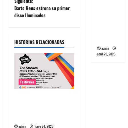
Siguiente:
v
banda
Barto Reus estrena su primer
PCR, No
e
disco Iluminados
Wave y Art
punk de
g
Corea del
a
Sur
HISTORIAS RELACIONADAS
admin
c
abril 29, 2025
i
ó
Festivales
n
Fauna Primavera 2026
d
Chile: Artistas, entradas,
e
fechas y guía completa del
festival
e
admin
junio 24, 2026