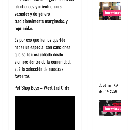
identidades y orientaciones
Entrevistas
sexuales y de género
tradicionalmente marginadas y
Entrevista
reprimidas.
Rudy De
Es por eso que hemos querido
Anda:
hacer un especial con canciones
Conquista
que se han escuchado desde
ndo el
siempre dentro de la comunidad,
mundo,
acá la selección de nuestras
una tocata
favoritas:
a la vez
admin
Pet Shop Boys – West End Girls
abril 14, 2026
Entrevistas
Entrevista
a banda