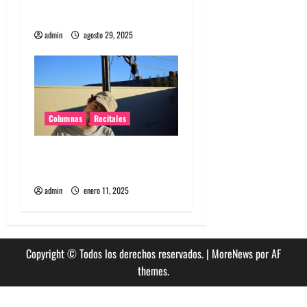
s
juventud no es una edad
admin
agosto 29, 2025
Columnas
Recitales
El regreso íntimo de
Homeshake a Chile
admin
enero 11, 2025
Copyright © Todos los derechos reservados.
|
MoreNews
por AF
themes.