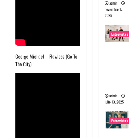
admin
noviembre 17,
2025
Entrevistas
Entrevista
a The
George Michael – Flawless (Go To
Wants: Su
The City)
universo
distorsion
ado
admin
julio 13, 2025
Entrevistas
Entrevista: