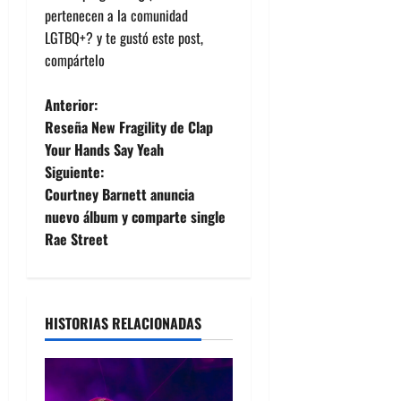
pertenecen a la comunidad
LGTBQ+? y te gustó este post,
compártelo
N
Anterior:
Reseña New Fragility de Clap
a
Your Hands Say Yeah
Siguiente:
v
Courtney Barnett anuncia
e
nuevo álbum y comparte single
Rae Street
g
a
HISTORIAS RELACIONADAS
c
i