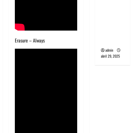
banda
PCR, No
Wave y Art
punk de
Corea del
Erasure – Always
Sur
admin
abril 29, 2025