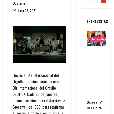
admin
junio 28, 2021
ENTREVISTAS
Entrevistas
Entrevista
banda
Evolfo:
Hablándol
Hoy es el Día Internacional del
e
Orgullo, también conocido como
directame
Día Internacional del Orgullo
nte a tu
LGBTIQ+. Cada 28 de junio en
espíritu
conmemoración a los disturbios de
admin
Stonewall de 1969, para reafirmar
junio 4, 2026
el sentimiento de orgullo sobre las