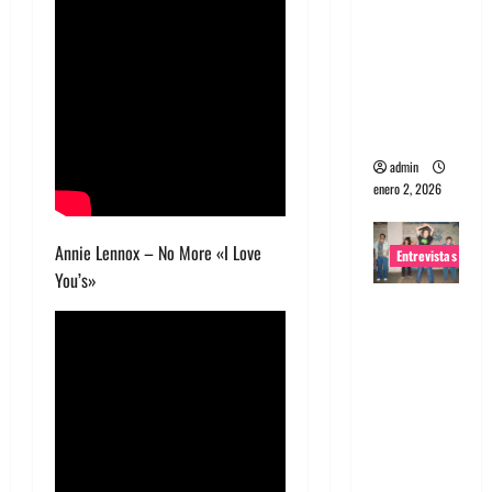
portugues
a
Maquina:
Directo y
visceral
admin
enero 2, 2026
Annie Lennox – No More «I Love
Entrevistas
You’s»
Entrevista
a la banda
japonesa
Zoobombs
: Una
energía
salvaje