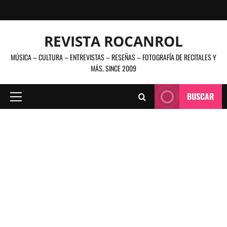
Saltar
al
contenido
REVISTA ROCANROL
MÚSICA – CULTURA – ENTREVISTAS – RESEÑAS – FOTOGRAFÍA DE RECITALES Y
MÁS. SINCE 2009
BUSCAR
Menú
principal