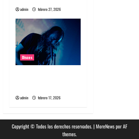
Fuzz Club Records
admin
febrero 27, 2026
Discos
A Place To Bury Strangers
lanzará nuevo álbum
llamado Rare and Deadly
admin
febrero 17, 2026
Copyright © Todos los derechos reservados.
|
MoreNews
por AF
themes.