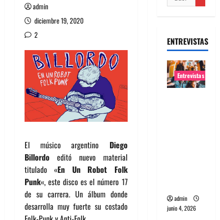
admin
diciembre 19, 2020
2
ENTREVISTAS
Entrevistas
Entrevista
banda
Evolfo:
Hablándol
El músico argentino
Diego
e
Billordo
editó nuevo material
directame
titulado «
En Un Robot Folk
nte a tu
Punk
«, este disco es el número 17
espíritu
de su carrera. Un álbum donde
admin
desarrolla muy fuerte su costado
junio 4, 2026
Folk-Punk y Anti-Folk.