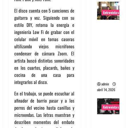
El disco cuenta con 5 canciones de
Entrevistas
guitarra y voz. Siguiendo con su
estilo DIY, retoma la energía e
Entrevista
ingeniería Low Fi de grabar con el
Rudy De
celular móvil en tomas caseras
Anda:
ultilizando viejos micrófonos
Conquista
condenser de cámara Zoom. El
ndo el
artista buscó distintas sonoridades
mundo,
en los cuartos, placards, baños y
una tocata
cocina de una casa para
a la vez
integrarlos al disco.
admin
abril 14, 2026
En el trabajo, se puede escuchar al
afinador de barrio pasar y a los
perros del vecino hasta canillas y
Entrevistas
microondas. Las letras muestran y
Entrevista
describen momentos del embate
a banda