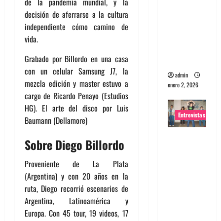
de la pandemia mundial, y la
portugues
decisión de aferrarse a la cultura
a
independiente cómo camino de
Maquina:
vida.
Directo y
Grabado por Billordo en una casa
visceral
con un celular Samsung J7, la
admin
mezcla edición y master estuvo a
enero 2, 2026
cargo de Ricardo Penayo (Estudios
HG). El arte del disco por Luis
Entrevistas
Baumann (Dellamore)
Entrevista
Sobre Diego Billordo
a la banda
japonesa
Proveniente de La Plata
Zoobombs
(Argentina) y con 20 años en la
: Una
ruta, Diego recorrió escenarios de
energía
Argentina, Latinoamérica y
salvaje
Europa. Con 45 tour, 19 videos, 17