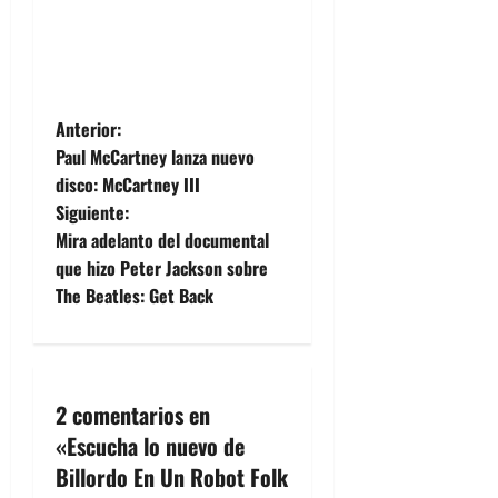
N
Anterior:
Paul McCartney lanza nuevo
a
disco: McCartney III
Siguiente:
v
Mira adelanto del documental
e
que hizo Peter Jackson sobre
The Beatles: Get Back
g
a
c
2 comentarios en
«
Escucha lo nuevo de
i
Billordo En Un Robot Folk