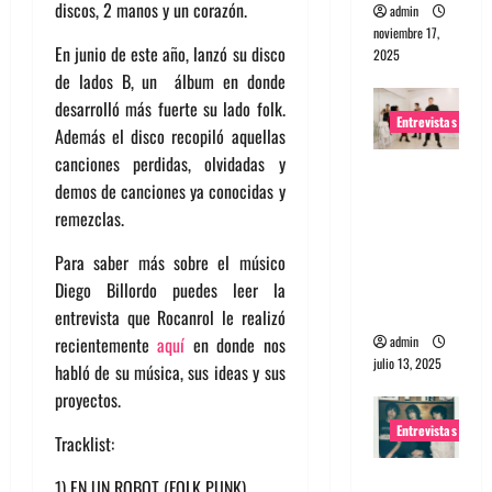
discos, 2 manos y un corazón.
admin
noviembre 17,
En junio de este año, lanzó su disco
2025
de lados B, un álbum en donde
desarrolló más fuerte su lado folk.
Entrevistas
Además el disco recopiló aquellas
canciones perdidas, olvidadas y
Entrevista
demos de canciones ya conocidas y
a The
remezclas.
Wants: Su
universo
Para saber más sobre el músico
distorsion
Diego Billordo puedes leer la
ado
entrevista que Rocanrol le realizó
admin
recientemente
aquí
en donde nos
julio 13, 2025
habló de su música, sus ideas y sus
proyectos.
Entrevistas
Tracklist:
Entrevista:
1) EN UN ROBOT (FOLK PUNK)