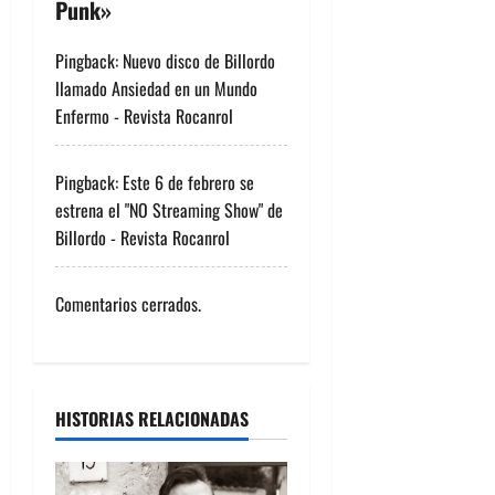
ó
Punk
»
n
Pingback:
Nuevo disco de Billordo
llamado Ansiedad en un Mundo
d
Enfermo - Revista Rocanrol
e
Pingback:
Este 6 de febrero se
e
estrena el "NO Streaming Show" de
n
Billordo - Revista Rocanrol
t
Comentarios cerrados.
r
a
d
HISTORIAS RELACIONADAS
a