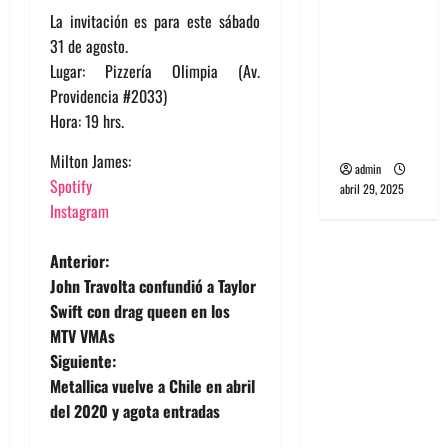
banda
La invitación es para este sábado
PCR, No
31 de agosto.
Wave y Art
Lugar: Pizzería Olimpia (Av.
punk de
Providencia #2033)
Corea del
Hora: 19 hrs.
Sur
Milton James:
admin
Spotify
abril 29, 2025
Instagram
N
Anterior:
John Travolta confundió a Taylor
a
Swift con drag queen en los
MTV VMAs
v
Siguiente:
e
Metallica vuelve a Chile en abril
del 2020 y agota entradas
g