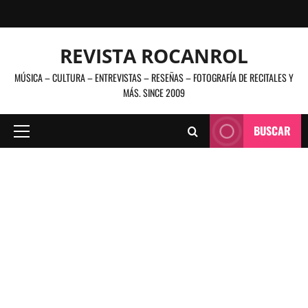
Saltar
al
contenido
REVISTA ROCANROL
MÚSICA – CULTURA – ENTREVISTAS – RESEÑAS – FOTOGRAFÍA DE RECITALES Y
MÁS. SINCE 2009
BUSCAR
Menú
principal