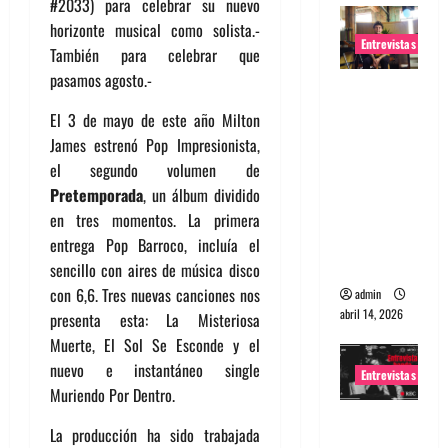
#2033) para celebrar su nuevo
horizonte musical como solista.-
Entrevistas
También para celebrar que
pasamos agosto.-
Entrevista
Rudy De
El 3 de mayo de este año Milton
Anda:
James estrenó Pop Impresionista,
Conquista
el segundo volumen de
ndo el
Pretemporada
, un álbum dividido
mundo,
en tres momentos. La primera
una tocata
entrega Pop Barroco, incluía el
a la vez
sencillo con aires de música disco
con 6,6. Tres nuevas canciones nos
admin
abril 14, 2026
presenta esta: La Misteriosa
Muerte, El Sol Se Esconde y el
nuevo e instantáneo single
Entrevistas
Muriendo Por Dentro.
Entrevista
La producción ha sido trabajada
a banda