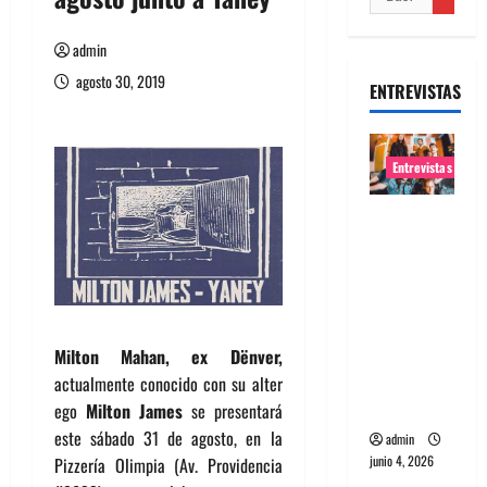
admin
agosto 30, 2019
ENTREVISTAS
Entrevistas
Entrevista
banda
Evolfo:
Hablándol
e
directame
Milton Mahan, ex Dënver,
nte a tu
actualmente conocido con su alter
espíritu
ego
Milton James
se presentará
este sábado 31 de agosto, en la
admin
junio 4, 2026
Pizzería Olimpia (Av. Providencia