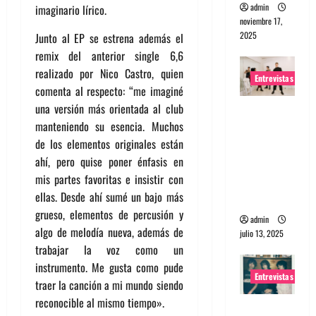
admin
imaginario lírico.
noviembre 17,
2025
Junto al EP se estrena además el
remix del anterior single 6,6
realizado por Nico Castro, quien
Entrevistas
comenta al respecto: “me imaginé
una versión más orientada al club
Entrevista
manteniendo su esencia. Muchos
a The
de los elementos originales están
Wants: Su
ahí, pero quise poner énfasis en
universo
mis partes favoritas e insistir con
distorsion
ellas. Desde ahí sumé un bajo más
ado
grueso, elementos de percusión y
admin
algo de melodía nueva, además de
julio 13, 2025
trabajar la voz como un
instrumento. Me gusta como pude
Entrevistas
traer la canción a mi mundo siendo
reconocible al mismo tiempo».
Entrevista: