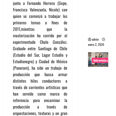
junto a Fernando Herrera (Gepe,
portugues
Francisca Valenzuela, Nicole) con
a
quien se comenzó a trabajar los
Maquina:
primeros temas a fines de
Directo y
2017,mientras que la
visceral
masterización ha corrido por el
admin
experimentado Chalo González.
enero 2, 2026
Grabado entre Santiago de Chile
(Estudio del Sur, Lagar Estudio y
Entrevistas
Estudionegro) y Ciudad de México
(Panoram), ha sido un trabajo de
Entrevista
producción que busca armar
a la banda
distintos hilos conductores a
japonesa
través de corrientes artísticas que
Zoobombs
han servido como marco de
: Una
referencia para encaminar la
energía
producción a través de
salvaje
orquestaciones, texturas y un gran