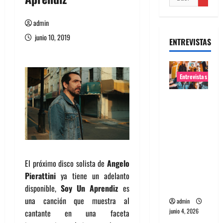
admin
junio 10, 2019
ENTREVISTAS
Entrevistas
Entrevista
banda
Evolfo:
Hablándol
e
directame
El próximo disco solista de
Angelo
nte a tu
Pierattini
ya tiene un adelanto
espíritu
disponible,
Soy Un Aprendiz
es
una canción que muestra al
admin
junio 4, 2026
cantante en una faceta