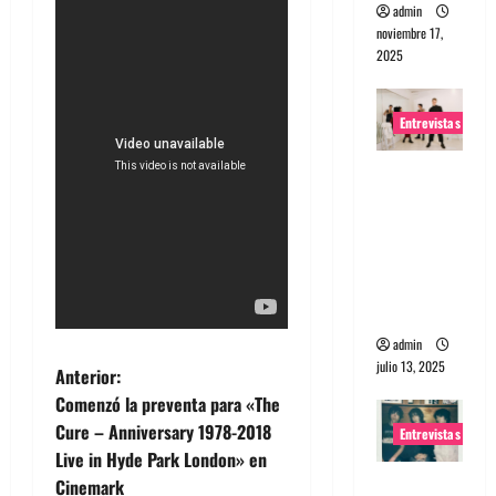
admin
noviembre 17,
2025
Entrevistas
Entrevista
a The
Wants: Su
universo
distorsion
ado
admin
julio 13, 2025
N
Anterior:
Comenzó la preventa para «The
a
Cure – Anniversary 1978-2018
Entrevistas
Live in Hyde Park London» en
v
Entrevista:
Cinemark