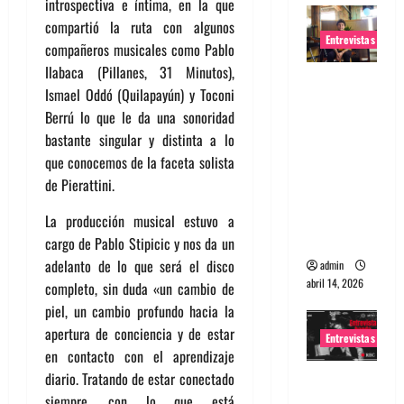
introspectiva e íntima, en la que
compartió la ruta con algunos
Entrevistas
compañeros musicales como Pablo
Ilabaca (Pillanes, 31 Minutos),
Entrevista
Ismael Oddó (Quilapayún) y Toconi
Rudy De
Berrú lo que le da una sonoridad
Anda:
bastante singular y distinta a lo
Conquista
que conocemos de la faceta solista
ndo el
de Pierattini.
mundo,
una tocata
La producción musical estuvo a
a la vez
cargo de Pablo Stipicic y nos da un
adelanto de lo que será el disco
admin
abril 14, 2026
completo, sin duda «un cambio de
piel, un cambio profundo hacia la
apertura de conciencia y de estar
Entrevistas
en contacto con el aprendizaje
diario. Tratando de estar conectado
Entrevista
siempre, con lo que está
a banda