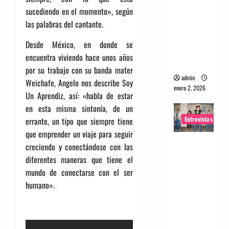
sucediendo en el momento», según
portugues
las palabras del cantante.
a
Maquina:
Desde México, en donde se
Directo y
encuentra viviendo hace unos años
visceral
por su trabajo con su banda mater
admin
Weichafe, Angelo nos describe Soy
enero 2, 2026
Un Aprendiz, así: «habla de estar
en esta misma sintonía, de un
Entrevistas
errante, un tipo que siempre tiene
que emprender un viaje para seguir
Entrevista
creciendo y conectándose con las
a la banda
diferentes maneras que tiene el
japonesa
mundo de conectarse con el ser
Zoobombs
humano».
: Una
energía
salvaje