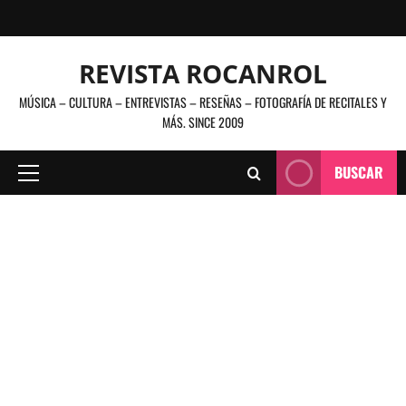
Saltar
al
contenido
REVISTA ROCANROL
MÚSICA – CULTURA – ENTREVISTAS – RESEÑAS – FOTOGRAFÍA DE RECITALES Y
MÁS. SINCE 2009
BUSCAR
Menú
principal