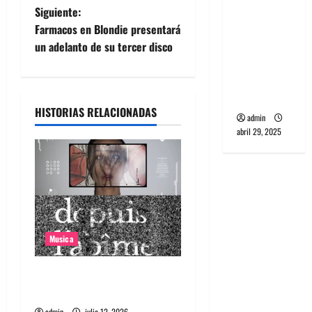
banda
e
Siguiente:
PCR, No
Farmacos en Blondie presentará
g
Wave y Art
un adelanto de su tercer disco
punk de
a
Corea del
Sur
c
HISTORIAS RELACIONADAS
admin
i
abril 29, 2025
ó
n
d
Musica
e
e
Canciones recomendadas
para el 2026
n
admin
julio 12, 2026