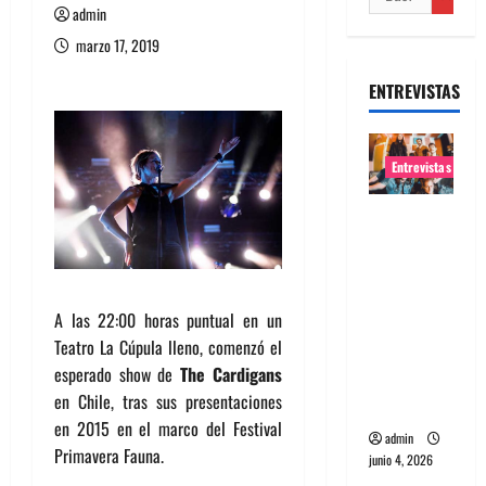
admin
marzo 17, 2019
ENTREVISTAS
Entrevistas
Entrevista
banda
Evolfo:
Hablándol
A las 22:00 horas puntual en un
e
Teatro La Cúpula lleno, comenzó el
directame
esperado show de
The Cardigans
nte a tu
en Chile, tras sus presentaciones
espíritu
en 2015 en el marco del Festival
admin
Primavera Fauna.
junio 4, 2026