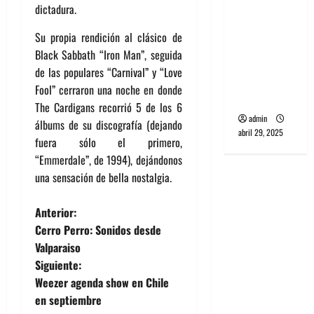
dictadura.
banda
PCR, No
Su propia rendición al clásico de
Wave y Art
Black Sabbath “Iron Man”, seguida
punk de
de las populares “Carnival” y “Love
Corea del
Fool” cerraron una noche en donde
Sur
The Cardigans recorrió 5 de los 6
admin
álbums de su discografía (dejando
abril 29, 2025
fuera sólo el primero,
“Emmerdale”, de 1994), dejándonos
una sensación de bella nostalgia.
N
Anterior:
Cerro Perro: Sonidos desde
a
Valparaiso
Siguiente:
v
Weezer agenda show en Chile
e
en septiembre