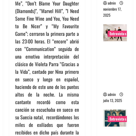
Me”, “Don’t Blame Your Daughter
admin
noviembre 17,
(Diamonds)”, “Marvel Hill”, ”I Need
2025
Some Fine Wine and You, You Need
to Be Nicer” y “My Favourite
Game”; cerraron la primera parte a
Entrevistas
las 23:00 horas. El “encore” abrió
Entrevista
con “Communication” seguida de
a The
una emotiva interpretación del
Wants: Su
clásico de Violeta Parra “Gracias a
universo
la Vida”, cantado por Nina primero
distorsion
en sueco y luego en español,
ado
haciendo de este uno de los puntos
altos de la noche. La misma
admin
julio 13, 2025
cantante recordó como esta
canción se escuchaba en sueco en
su Suecia natal, recordándonos los
Entrevistas
miles de exiliados que fueron
recibidos en dicho país durante la
Entrevista: