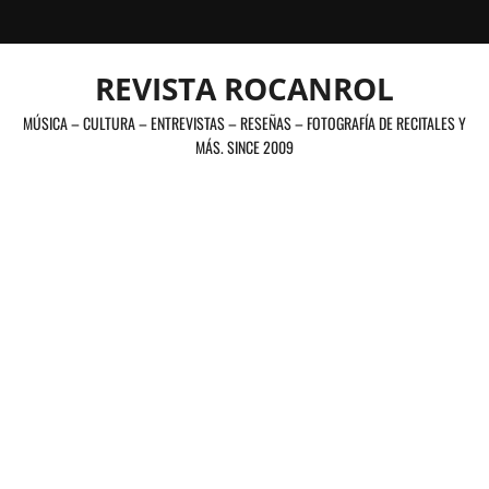
Saltar
al
contenido
REVISTA ROCANROL
MÚSICA – CULTURA – ENTREVISTAS – RESEÑAS – FOTOGRAFÍA DE RECITALES Y
MÁS. SINCE 2009