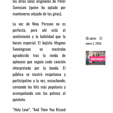
los otros solos originales de Peter
portugues
Svensson (quien ha optado por
a
mantenerse alejado de las giras).
Maquina:
La voz de Nina Persson no es
Directo y
perfecta, pero ahí está el
visceral
sentimiento y la habilidad que la
admin
hacen especial. El bajista Magnus
enero 2, 2026
Sveningsson se mostraba
agradecido tras la ronda de
Entrevistas
aplausos que seguía cada canción
interpretada por la banda. El
Entrevista
público se mostró respetuoso y
a la banda
participativo a la vez, escuchando,
japonesa
coreando los hits más populares y
Zoobombs
acompañando con las palmas al
: Una
quinteto.
energía
salvaje
“Holy Love”, “And Then You Kissed