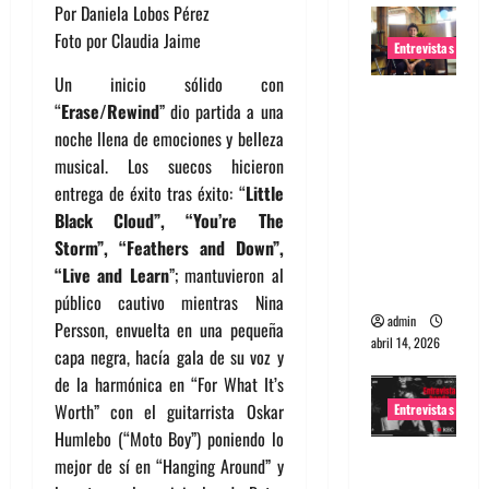
Por Daniela Lobos Pérez
Foto por Claudia Jaime
Entrevistas
Un inicio sólido con
Entrevista
“
Erase/Rewind
” dio partida a una
Rudy De
noche llena de emociones y belleza
Anda:
musical. Los suecos hicieron
Conquista
entrega de éxito tras éxito: “
Little
ndo el
Black Cloud”, “You’re The
mundo,
Storm”, “Feathers and Down”,
una tocata
“Live and Learn
”; mantuvieron al
a la vez
público cautivo mientras Nina
admin
Persson, envuelta en una pequeña
abril 14, 2026
capa negra, hacía gala de su voz y
de la harmónica en “For What It’s
Worth” con el guitarrista Oskar
Entrevistas
Humlebo (“Moto Boy”) poniendo lo
Entrevista
mejor de sí en “Hanging Around” y
a banda