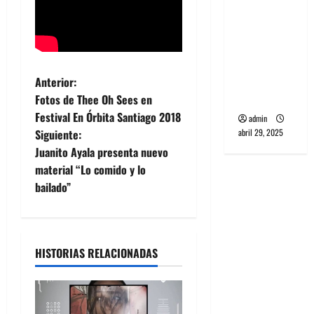
banda
PCR, No
Wave y Art
punk de
N
Corea del
Anterior:
Sur
Fotos de Thee Oh Sees en
a
Festival En Órbita Santiago 2018
admin
abril 29, 2025
Siguiente:
v
Juanito Ayala presenta nuevo
e
material “Lo comido y lo
bailado”
g
a
HISTORIAS RELACIONADAS
c
i