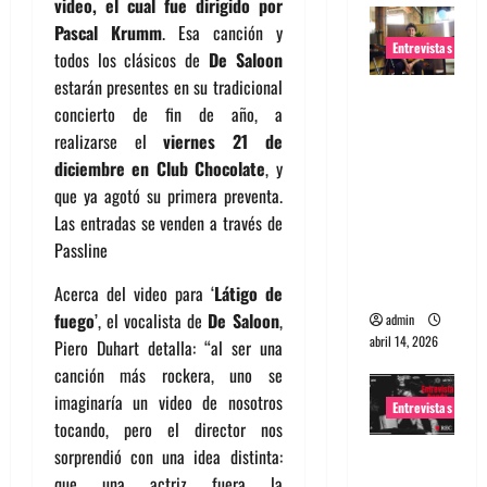
video, el cual fue dirigido por
Pascal Krumm
. Esa canción y
Entrevistas
todos los clásicos de
De Saloon
estarán presentes en su tradicional
Entrevista
concierto de fin de año, a
Rudy De
realizarse el
viernes 21 de
Anda:
diciembre en Club Chocolate
, y
Conquista
que ya agotó su primera preventa.
ndo el
Las entradas se venden a través de
mundo,
Passline
una tocata
a la vez
Acerca del video para ‘
Látigo de
fuego
’, el vocalista de
De Saloon
,
admin
abril 14, 2026
Piero Duhart detalla: “al ser una
canción más rockera, uno se
imaginaría un video de nosotros
Entrevistas
tocando, pero el director nos
sorprendió con una idea distinta:
Entrevista
que una actriz fuera la
a banda