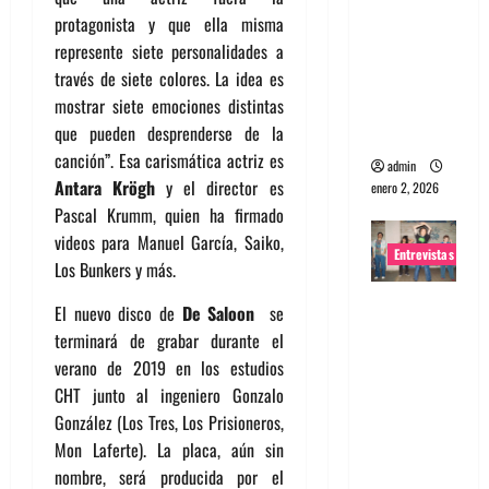
protagonista y que ella misma
portugues
represente siete personalidades a
a
través de siete colores. La idea es
Maquina:
mostrar siete emociones distintas
Directo y
que pueden desprenderse de la
visceral
canción”. Esa carismática actriz es
admin
Antara Krögh
y el director es
enero 2, 2026
Pascal Krumm, quien ha firmado
videos para Manuel García, Saiko,
Entrevistas
Los Bunkers y más.
Entrevista
El nuevo disco de
De Saloon
se
a la banda
terminará de grabar durante el
japonesa
verano de 2019 en los estudios
Zoobombs
CHT junto al ingeniero Gonzalo
: Una
González (Los Tres, Los Prisioneros,
energía
Mon Laferte). La placa, aún sin
salvaje
nombre, será producida por el