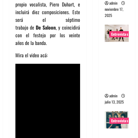
admin
propio vocalista, Piero Duhart, e
noviembre 17,
incluirá diez composiciones. Este
2025
será el séptimo
trabajo de
De Saloon
, y coincidirá
Entrevistas
con el festejo por los veinte
años de la banda.
Entrevista
Mira el video acá:
a The
Wants: Su
universo
distorsion
ado
admin
julio 13, 2025
Entrevistas
Entrevista: