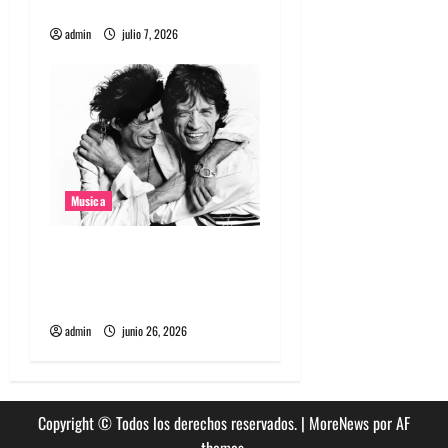
Molecular Gastronomy
s
admin
julio 7, 2026
Musica
The Rolling Stones estrenó
nuevo single llamado
Jealous Lover
admin
junio 26, 2026
Copyright © Todos los derechos reservados.
|
MoreNews
por AF