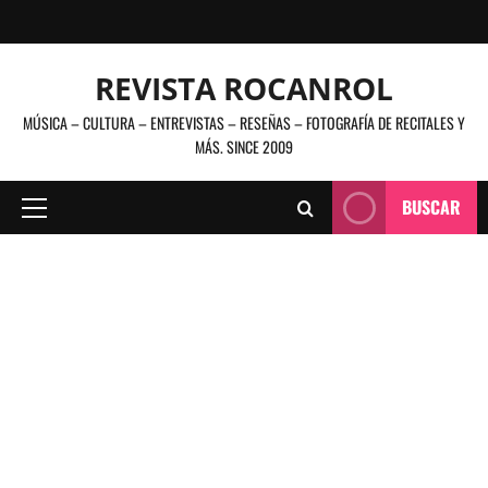
Saltar
al
contenido
REVISTA ROCANROL
MÚSICA – CULTURA – ENTREVISTAS – RESEÑAS – FOTOGRAFÍA DE RECITALES Y
MÁS. SINCE 2009
BUSCAR
Menú
principal