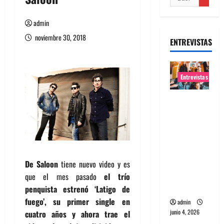
admin
noviembre 30, 2018
ENTREVISTAS
Entrevistas
Entrevista
banda
Evolfo:
Hablándol
e
directame
De Saloon
tiene nuevo video y es
nte a tu
que el mes pasado
el trío
espíritu
penquista estrenó ‘Latigo de
fuego’, su primer single en
admin
junio 4, 2026
cuatro años y ahora trae el