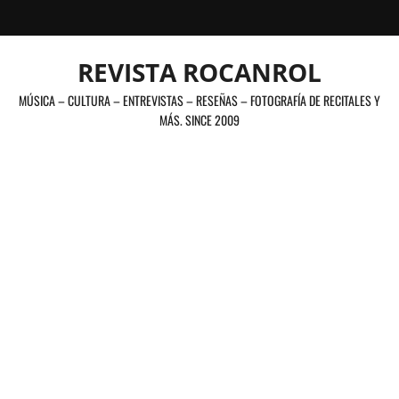
Saltar
al
contenido
REVISTA ROCANROL
MÚSICA – CULTURA – ENTREVISTAS – RESEÑAS – FOTOGRAFÍA DE RECITALES Y
MÁS. SINCE 2009