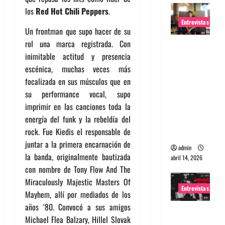
los
Red Hot Chili Peppers
.
Entrevistas
Un frontman que supo hacer de su
rol una marca registrada. Con
Entrevista
inimitable actitud y presencia
Rudy De
escénica, muchas veces más
Anda:
focalizada en sus músculos que en
Conquista
su performance vocal, supo
ndo el
imprimir en las canciones toda la
mundo,
energía del funk y la rebeldía del
una tocata
rock. Fue Kiedis el responsable de
a la vez
juntar a la primera encarnación de
admin
la banda, originalmente bautizada
abril 14, 2026
con nombre de Tony Flow And The
Miraculously Majestic Masters Of
Entrevistas
Mayhem, allí por mediados de los
años ‘80. Convocó a sus amigos
Entrevista
Michael Flea Balzary, Hillel Slovak
a banda