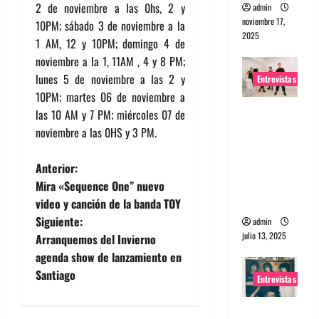
2 de noviembre a las 0hs, 2 y
admin
noviembre 17,
10PM; sábado 3 de noviembre a la
2025
1 AM, 12 y 10PM; domingo 4 de
noviembre a la 1, 11AM , 4 y 8 PM;
lunes 5 de noviembre a las 2 y
Entrevistas
10PM; martes 06 de noviembre a
Entrevista
las 10 AM y 7 PM; miércoles 07 de
a The
noviembre a las 0HS y 3 PM.
Wants: Su
universo
N
Anterior:
distorsion
Mira «Sequence One” nuevo
a
ado
video y canción de la banda TOY
Siguiente:
admin
v
julio 13, 2025
Arranquemos del Invierno
e
agenda show de lanzamiento en
Santiago
Entrevistas
g
Entrevista: