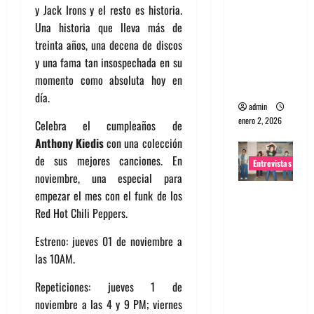
y Jack Irons y el resto es historia.
portugues
Una historia que lleva más de
a
treinta años, una decena de discos
Maquina:
y una fama tan insospechada en su
Directo y
momento como absoluta hoy en
visceral
día.
admin
enero 2, 2026
Celebra el cumpleaños de
Anthony Kiedis
con una colección
de sus mejores canciones. En
Entrevistas
noviembre, una especial para
Entrevista
empezar el mes con el funk de los
a la banda
Red Hot Chili Peppers.
japonesa
Estreno: jueves 01 de noviembre a
Zoobombs
las 10AM.
: Una
energía
Repeticiones: jueves 1 de
salvaje
noviembre a las 4 y 9 PM; viernes