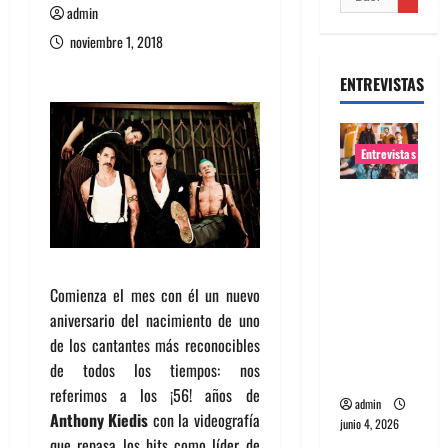
admin
noviembre 1, 2018
ENTREVISTAS
Entrevistas
Entrevista
banda
Evolfo:
Hablándol
Comienza el mes con él un nuevo
e
aniversario del nacimiento de uno
directame
de los cantantes más reconocibles
nte a tu
de todos los tiempos: nos
espíritu
referimos a los ¡56! años de
admin
Anthony Kiedis
con la videografía
junio 4, 2026
que repasa los hits como líder de