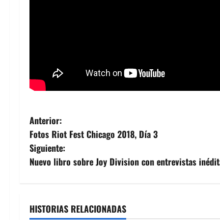
N
Anterior:
Fotos Riot Fest Chicago 2018, Día 3
a
Siguiente:
v
Nuevo libro sobre Joy Division con entrevistas inédit
e
g
HISTORIAS RELACIONADAS