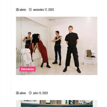
energía salvaje
admin
noviembre 17, 2025
Entrevistas
Entrevista a The Wants: Su universo
distorsionado
admin
julio 13, 2025