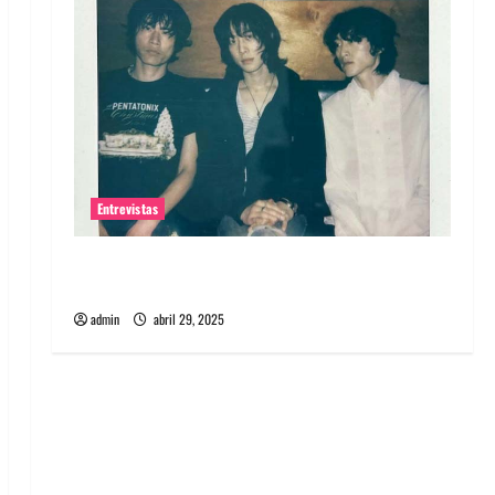
Entrevistas
Entrevista: banda PCR, No Wave y Art punk de
Corea del Sur
admin
abril 29, 2025