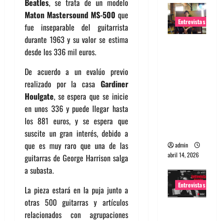
Beatles
, se trata de un modelo
Maton Mastersound MS-500
que
Entrevistas
fue inseparable del guitarrista
durante 1963 y su valor se estima
Entrevista
desde los 336 mil euros.
Rudy De
Anda:
De acuerdo a un evalúo previo
Conquista
realizado por la casa
Gardiner
ndo el
Houlgate
, se espera que se inicie
mundo,
en unos 336 y puede llegar hasta
una tocata
los 881 euros, y se espera que
a la vez
suscite un gran interés, debido a
que es muy raro que una de las
admin
abril 14, 2026
guitarras de George Harrison salga
a subasta.
Entrevistas
La pieza estará en la puja junto a
otras 500 guitarras y artículos
Entrevista
relacionados con agrupaciones
a banda