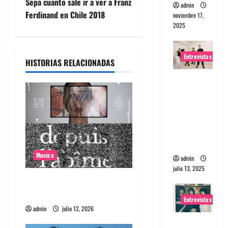
e
Sepa cuanto sale ir a ver a Franz
admin
Ferdinand en Chile 2018
noviembre 17,
g
2025
a
Entrevistas
HISTORIAS RELACIONADAS
c
Entrevista
i
a The
Wants: Su
ó
universo
n
distorsion
ado
d
Musica
admin
julio 13, 2025
e
Canciones recomendadas
e
para el 2026
Entrevistas
admin
julio 12, 2026
n
Entrevista: