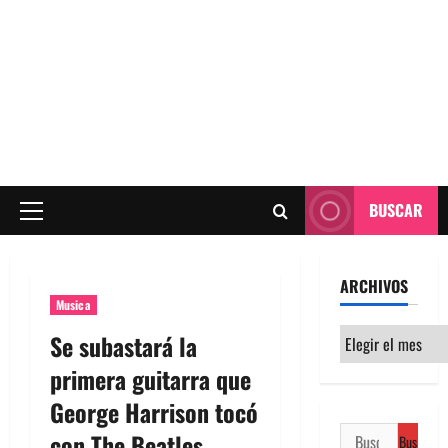
BUSCAR
Menú
principal
ARCHIVOS
Musica
Archivos
Se subastará la
primera guitarra que
George Harrison tocó
Buscar:
con The Beatles