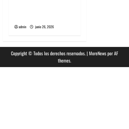
The Rolling Stones estrenó
nuevo single llamado
Jealous Lover
admin
junio 26, 2026
Copyright © Todos los derechos reservados.
|
MoreNews
por AF
themes.