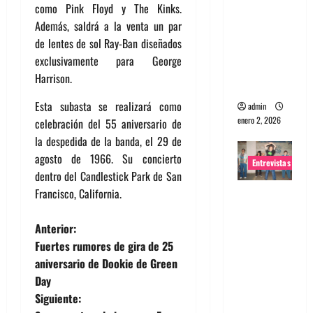
como Pink Floyd y The Kinks.
portugues
Además, saldrá a la venta un par
a
de lentes de sol Ray-Ban diseñados
Maquina:
exclusivamente para George
Directo y
Harrison.
visceral
Esta subasta se realizará como
admin
enero 2, 2026
celebración del 55 aniversario de
la despedida de la banda, el 29 de
agosto de 1966. Su concierto
Entrevistas
dentro del Candlestick Park de San
Francisco, California.
Entrevista
a la banda
N
Anterior:
japonesa
Fuertes rumores de gira de 25
Zoobombs
a
aniversario de Dookie de Green
: Una
Day
energía
v
Siguiente:
salvaje