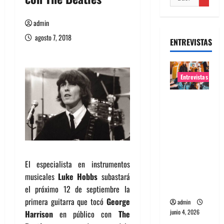
admin
agosto 7, 2018
ENTREVISTAS
Entrevistas
Entrevista
banda
Evolfo:
Hablándol
e
directame
El especialista en instrumentos
nte a tu
musicales
Luke Hobbs
subastará
espíritu
el próximo 12 de septiembre la
primera guitarra que tocó
George
admin
junio 4, 2026
Harrison
en público con
The