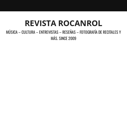
Saltar
al
contenido
REVISTA ROCANROL
MÚSICA – CULTURA – ENTREVISTAS – RESEÑAS – FOTOGRAFÍA DE RECITALES Y
MÁS. SINCE 2009