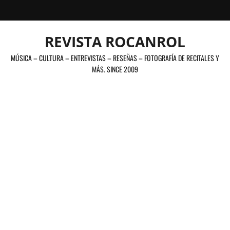
Saltar
al
contenido
REVISTA ROCANROL
MÚSICA – CULTURA – ENTREVISTAS – RESEÑAS – FOTOGRAFÍA DE RECITALES Y
MÁS. SINCE 2009