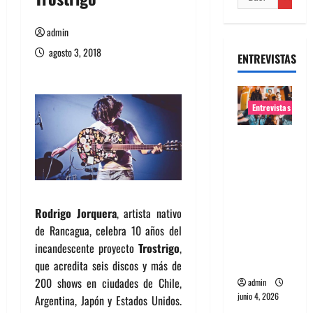
admin
agosto 3, 2018
ENTREVISTAS
Entrevistas
Entrevista
banda
Evolfo:
Hablándol
e
Rodrigo Jorquera
, artista nativo
directame
de Rancagua, celebra 10 años del
nte a tu
incandescente proyecto
Trostrigo
,
espíritu
que acredita seis discos y más de
200 shows en ciudades de Chile,
admin
junio 4, 2026
Argentina, Japón y Estados Unidos.