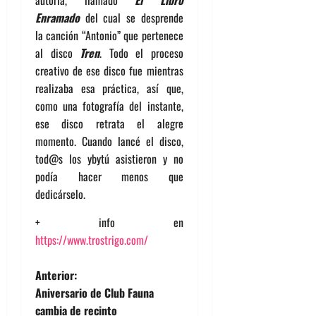
autoría, llamado
El Libro
Enramado
del cual se desprende
la canción “Antonio” que pertenece
al disco
Tren
. Todo el proceso
creativo de ese disco fue mientras
realizaba esa práctica, así que,
como una fotografía del instante,
ese disco retrata el alegre
momento. Cuando lancé el disco,
tod@s los ybytú asistieron y no
podía hacer menos que
dedicárselo.
+ info en
https://www.trostrigo.com/
N
Anterior:
Aniversario de Club Fauna
a
cambia de recinto