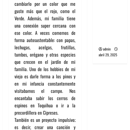
cambiarlo por un color que me
banda
guste más que el rojo, como el
PCR, No
Verde. Además, mi familia tiene
Wave y Art
una conexión super cercana con
punk de
ese color. A veces comemos de
Corea del
forma autosustentable: con papas,
Sur
lechugas, acelgas, frutillas,
admin
tumbos, orégano y otras especies
abril 29, 2025
que crecen en el jardín de mi
familia. Uno de los hobbies de mi
viejo es darle forma a los pinos y
en mi infancia constantemente
visitabamos el campo. Nos
encantaba subir los cerros de
espinos en Toquihua o ir a la
precordillera en Cipreses.
También es un proyecto impulsivo;
es decir, crear una canción y