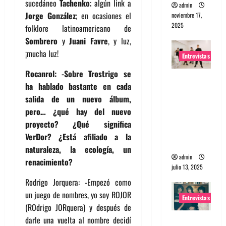
sucedáneo
Tachenko
; algún link a
admin
Jorge González
; en ocasiones el
noviembre 17,
2025
folklore latinoamericano de
Sombrero
y
Juani Favre
, y luz,
¡mucha luz!
Entrevistas
Rocanrol: -Sobre Trostrigo se
Entrevista
ha hablado bastante en cada
a The
salida de un nuevo álbum,
Wants: Su
pero… ¿qué hay del nuevo
universo
proyecto? ¿Qué significa
distorsion
VerDor? ¿Está afiliado a la
ado
naturaleza, la ecología, un
admin
renacimiento?
julio 13, 2025
Rodrigo Jorquera: -Empezó como
un juego de nombres, yo soy ROJOR
Entrevistas
(ROdrigo JORquera) y después de
darle una vuelta al nombre decidí
Entrevista: