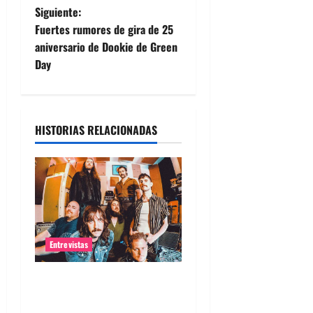
Siguiente:
v
Fuertes rumores de gira de 25
e
aniversario de Dookie de Green
Day
g
a
HISTORIAS RELACIONADAS
c
i
ó
n
Entrevistas
d
Entrevista banda Evolfo:
e
Hablándole directamente a