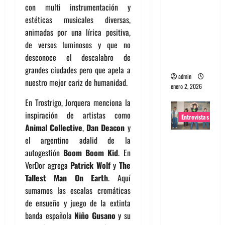
con multi instrumentación y
portugues
estéticas musicales diversas,
a
animadas por una lírica positiva,
Maquina:
de versos luminosos y que no
Directo y
desconoce el descalabro de
visceral
grandes ciudades pero que apela a
admin
nuestro mejor cariz de humanidad.
enero 2, 2026
En Trostrigo, Jorquera menciona la
inspiración de artistas como
Entrevistas
Animal Collective
,
Dan Deacon
y
Entrevista
el argentino adalid de la
a la banda
autogestión
Boom Boom Kid
. En
japonesa
VerDor agrega
Patrick Wolf
y
The
Zoobombs
Tallest Man On Earth
. Aquí
: Una
sumamos las escalas cromáticas
energía
de ensueño y juego de la extinta
salvaje
banda española
Niño Gusano
y su