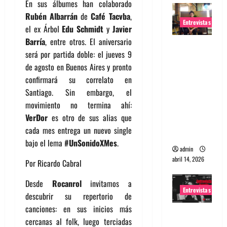
En sus álbumes han colaborado
Rubén Albarrán
de
Café Tacvba
,
Entrevistas
el ex Árbol
Edu Schmidt
y
Javier
Barría
, entre otros. El aniversario
Entrevista
será por partida doble: el jueves 9
Rudy De
de agosto en Buenos Aires y pronto
Anda:
confirmará su correlato en
Conquista
Santiago. Sin embargo, el
ndo el
movimiento no termina ahí:
mundo,
VerDor
es otro de sus alias que
una tocata
cada mes entrega un nuevo single
a la vez
bajo el lema
#UnSonidoXMes
.
admin
abril 14, 2026
Por Ricardo Cabral
Desde
Rocanrol
invitamos a
Entrevistas
descubrir su repertorio de
canciones: en sus inicios más
Entrevista
cercanas al folk, luego terciadas
a banda