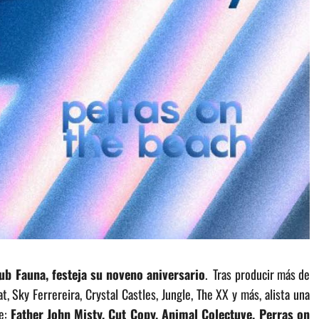
ub Fauna, festeja su noveno aniversario
. Tras producir más de
Sky Ferrereira, Crystal Castles, Jungle, The XX y más, alista una
ie:
Father John Misty,
Cut
Copy
, Animal Colectuve, Perras on