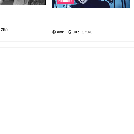
Recitales
me maten debuta en
Tame Impala en Chile: La historia
especial con el público chileno
, 2026
admin
julio 18, 2026