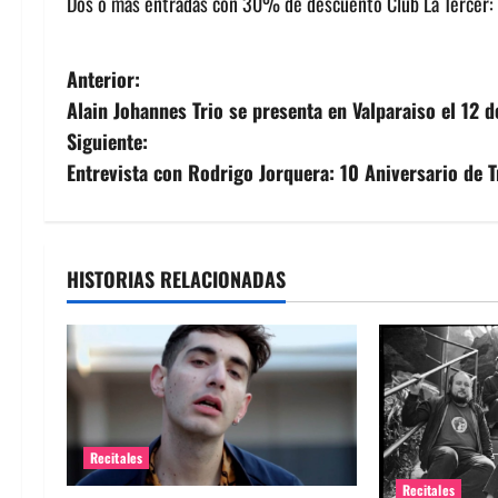
Dos o más entradas con 30% de descuento Club La Tercer: 
N
Anterior:
Alain Johannes Trio se presenta en Valparaiso el 12 
a
Siguiente:
v
Entrevista con Rodrigo Jorquera: 10 Aniversario de T
e
g
HISTORIAS RELACIONADAS
a
c
i
ó
Recitales
Recitales