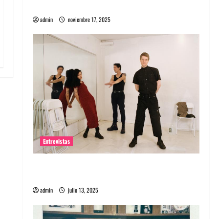
energía salvaje
admin
noviembre 17, 2025
Entrevistas
Entrevista a The Wants: Su universo
distorsionado
admin
julio 13, 2025