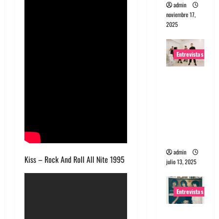
admin
noviembre 17,
2025
Entrevistas
Entrevista
a The
Wants: Su
universo
distorsion
ado
admin
Kiss – Rock And Roll All Nite 1995
julio 13, 2025
Entrevistas
Entrevista: