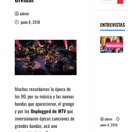
admin
junio 8, 2018
ENTREVISTAS
Entrevistas
Entrevista
banda
Evolfo:
Hablándol
e
Muchos recordamos la época de
directame
los 90, por su música y las nuevas
nte a tu
bandas que aparecieron, el grunge
espíritu
y por los
Unplugged de MTV
que
reversionaron épicas canciones de
admin
junio 4, 2026
grandes bandas, acá una