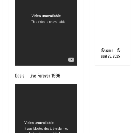
banda
PCR, No
Wave y Art
punk de
Corea del
Sur
admin
abril 29, 2025
Oasis – Live Forever 1996