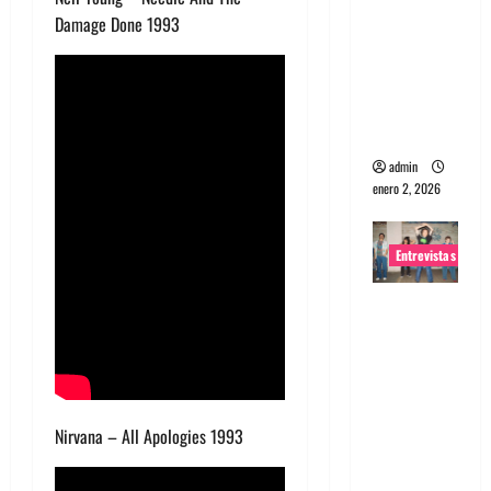
Damage Done 1993
portugues
a
Maquina:
Directo y
visceral
admin
enero 2, 2026
Entrevistas
Entrevista
a la banda
japonesa
Zoobombs
: Una
Nirvana – All Apologies 1993
energía
salvaje