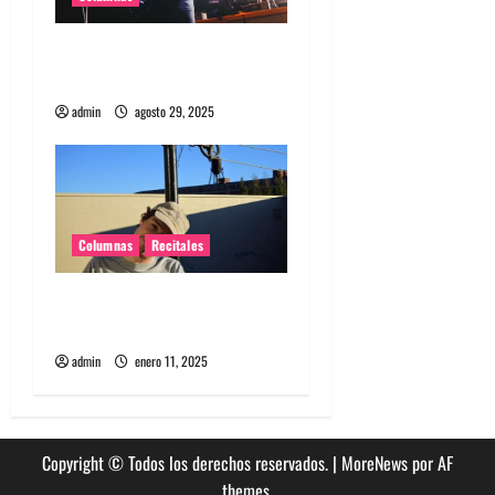
d
Supergrass en Chile: La
a
juventud no es una edad
s
admin
agosto 29, 2025
Columnas
Recitales
El regreso íntimo de
Homeshake a Chile
admin
enero 11, 2025
Copyright © Todos los derechos reservados.
|
MoreNews
por AF
themes.