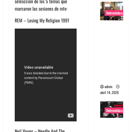
selescción de los 5 temas que
marcaron las sesiones de mtv:
Entrevistas
REM – Losing My Religion 1991
Entrevista
Rudy De
Anda:
Conquista
ndo el
mundo,
una tocata
a la vez
admin
abril 14, 2026
Entrevistas
Entrevista
Neil Young – Needle And The
a banda