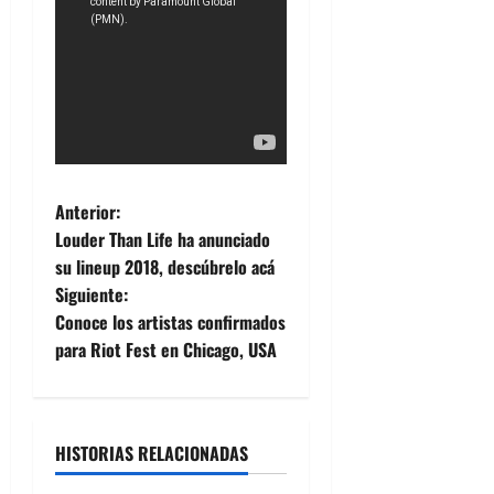
N
Anterior:
Louder Than Life ha anunciado
a
su lineup 2018, descúbrelo acá
Siguiente:
v
Conoce los artistas confirmados
e
para Riot Fest en Chicago, USA
g
a
HISTORIAS RELACIONADAS