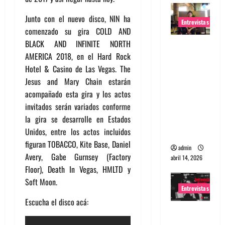
Junto con el nuevo disco, NIN ha
Entrevistas
comenzado su gira COLD AND
BLACK AND INFINITE NORTH
Entrevista
AMERICA 2018, en el Hard Rock
Rudy De
Hotel & Casino de Las Vegas. The
Anda:
Jesus and Mary Chain estarán
Conquista
acompañado esta gira y los actos
ndo el
invitados serán variados conforme
mundo,
la gira se desarrolle en Estados
una tocata
Unidos, entre los actos incluidos
a la vez
figuran TOBACCO, Kite Base, Daniel
admin
Avery, Gabe Gurnsey (Factory
abril 14, 2026
Floor), Death In Vegas, HMLTD y
Soft Moon.
Entrevistas
Escucha el disco acá:
Entrevista
a banda