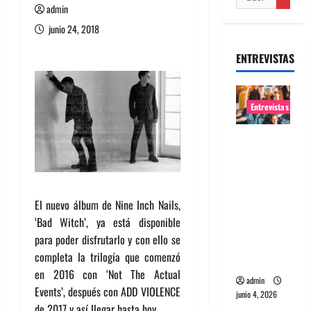
admin
junio 24, 2018
ENTREVISTAS
Entrevistas
Entrevista
banda
Evolfo:
Hablándol
El nuevo álbum de Nine Inch Nails,
e
‘Bad Witch’, ya está disponible
directame
para poder disfrutarlo y con ello se
nte a tu
completa la trilogía que comenzó
espíritu
en 2016 con ‘Not The Actual
admin
Events’, después con ADD VIOLENCE
junio 4, 2026
de 2017 y así llegar hasta hoy.