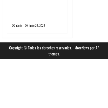
The Rolling Stones estrenó
nuevo single llamado
Jealous Lover
admin
junio 26, 2026
Copyright © Todos los derechos reservados.
|
MoreNews
por AF
themes.