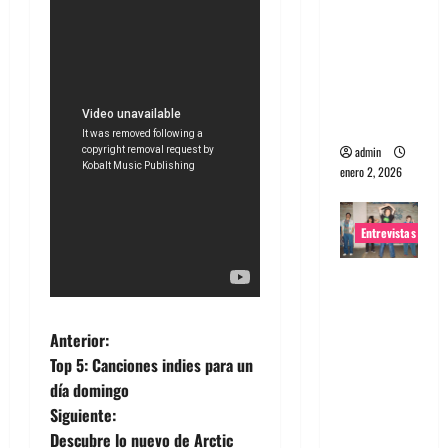
portugues
a
Maquina:
Directo y
visceral
admin
enero 2, 2026
Entrevistas
Entrevista
a la banda
japonesa
N
Anterior:
Zoobombs
Top 5: Canciones indies para un
: Una
a
día domingo
energía
Siguiente:
v
salvaje
Descubre lo nuevo de Arctic