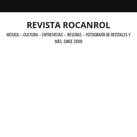
Saltar
al
contenido
REVISTA ROCANROL
MÚSICA – CULTURA – ENTREVISTAS – RESEÑAS – FOTOGRAFÍA DE RECITALES Y
MÁS. SINCE 2009