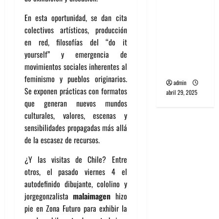
banda
En esta oportunidad, se dan cita
PCR, No
colectivos artísticos, producción
Wave y Art
en red, filosofías del “do it
punk de
yourself” y emergencia de
Corea del
movimientos sociales inherentes al
Sur
feminismo y pueblos originarios.
admin
Se exponen prácticas con formatos
abril 29, 2025
que generan nuevos mundos
culturales, valores, escenas y
sensibilidades propagadas más allá
de la escasez de recursos.
¿Y las visitas de Chile? Entre
otros, el pasado viernes 4 el
autodefinido dibujante, cololino y
jorgegonzalista
malaimagen
hizo
pie en Zona Futuro para exhibir la