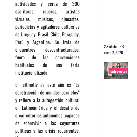
actividades y cerca de 300
portugues
escritores, raperos, artistas
a
visuales, músicos, cineastas,
Maquina:
periodistas y agitadores culturales
Directo y
de Uruguay, Brasil, Chile, Paraguay,
visceral
Perú y Argentina. Se trata de
admin
encuentros descontracturados,
enero 2, 2026
fuera de las convenciones
habituales de una feria
Entrevistas
institucionalizada.
El leitmotiv de este año es “La
Entrevista
construcción de mundos paralelos”
a la banda
y refiere a la autogestión cultural
japonesa
en Latinoamérica y el desafío de
Zoobombs
crear entornos autónomos, capaces
: Una
de sobrevivir a las coyunturas
energía
políticas y las crisis recurrentes.
salvaje