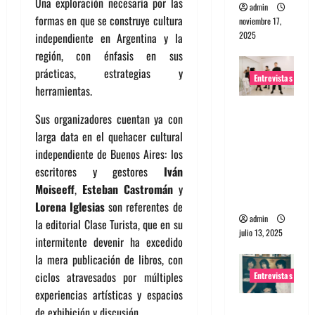
Una exploración necesaria por las
admin
formas en que se construye cultura
noviembre 17,
2025
independiente en Argentina y la
región, con énfasis en sus
prácticas, estrategias y
Entrevistas
herramientas.
Entrevista
Sus organizadores cuentan ya con
a The
larga data en el quehacer cultural
Wants: Su
independiente de Buenos Aires: los
universo
escritores y gestores
Iván
distorsion
Moiseeff
,
Esteban Castromán
y
ado
Lorena Iglesias
son referentes de
admin
la editorial Clase Turista, que en su
julio 13, 2025
intermitente devenir ha excedido
la mera publicación de libros, con
ciclos atravesados por múltiples
Entrevistas
experiencias artísticas y espacios
Entrevista:
de exhibición y discusión.