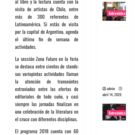
al libro y la lectura cuenta con la
visita de artistas de Chile, entre
Entrevistas
más de 300 referentes de
Latinoamérica. Si estás de visita
Entrevista
por la capital de Argentina, agenda
Rudy De
el último fin de semana de
Anda:
actividades.
Conquista
ndo el
La sección Zona Futuro en la feria
mundo,
se destaca entre cientos de stands:
una tocata
sus variopintas actividades llaman
a la vez
la atención de transeúntes
extraviados entre las ofertas de
admin
abril 14, 2026
editoriales de todo cuño, y casi
siempre las jornadas finalizan en
una celebración de la literatura en
Entrevistas
el cruce con diferentes disciplinas.
Entrevista
El programa 2018 cuenta con 60
a banda