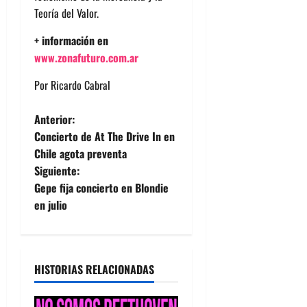
Teoría del Valor.
+ información en
www.zonafuturo.com.ar
Por Ricardo Cabral
N
Anterior:
Concierto de At The Drive In en
a
Chile agota preventa
Siguiente:
v
Gepe fija concierto en Blondie
e
en julio
g
a
HISTORIAS RELACIONADAS
c