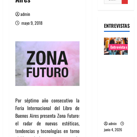
admin
mayo 9, 2018
ENTREVISTAS
Entrevistas
Entrevista
banda
Evolfo:
Hablándol
e
directame
Por séptimo año consecutivo la
nte a tu
Feria Internacional del Libro de
espíritu
Buenos Aires presenta Zona Futuro:
el radar de nuevas estéticas,
admin
junio 4, 2026
tendencias y tecnologías en torno