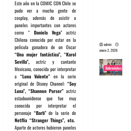
Este año en la COMIC CON Chile se
portugues
pudo ver a mucha gente de
a
cosplay, además de asistir a
Maquina:
paneles importantes con actores
Directo y
como “
Daniela Vega
” actriz
visceral
Chilena conocida por estar en la
admin
película ganadora de un Oscar
enero 2, 2026
“Una mujer fantástica”, “Karol
Sevilla”,
actriz y cantante
Entrevistas
Mexicana, conocida por interpretar
a
“Luna Valente”
en la serie
Entrevista
original de Disney Channel:
“Soy
a la banda
Luna”, “Shannon Purser”
actriz
japonesa
estadounidense que fue muy
Zoobombs
conocida por interpretar el
: Una
personaje
“Barb”
de la serie de
energía
Netflix “Stranger Things”, etc.
salvaje
Aparte de actores hubieron paneles