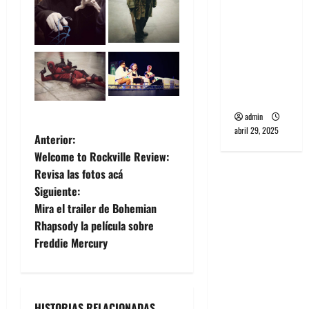
banda
PCR, No
Wave y Art
punk de
Corea del
Sur
admin
abril 29, 2025
N
Anterior:
Welcome to Rockville Review:
a
Revisa las fotos acá
Siguiente:
v
Mira el trailer de Bohemian
e
Rhapsody la película sobre
Freddie Mercury
g
a
HISTORIAS RELACIONADAS