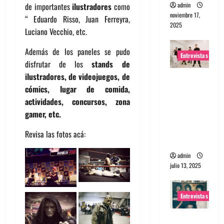
admin
de importantes
ilustradores
como
noviembre 17,
“ Eduardo Risso, Juan Ferreyra,
2025
Luciano Vecchio, etc.
Además de los paneles se pudo
Entrevistas
disfrutar de los
stands de
ilustradores, de videojuegos, de
Entrevista
cómics, lugar de comida,
a The
actividades, concursos, zona
Wants: Su
gamer, etc.
universo
distorsion
Revisa las fotos acá:
ado
admin
julio 13, 2025
Entrevistas
Entrevista: