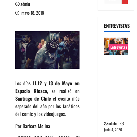
admin
mayo 18, 2018
ENTREVISTAS
Entrevistas
Entrevista
banda
Evolfo:
Los días
11,12 y 13 de Mayo en
Hablándol
Espacio Riesco,
se realizó en
e
Santiago de Chile
el evento más
directame
esperado del año por los fanáticos
nte a tu
del comic y los videojuegos.
espíritu
admin
Por Barbara Molina
junio 4, 2026