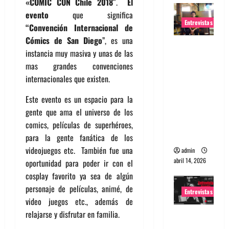
«
COMIC CON Chile 2018″
.
El
evento
que significa
Entrevistas
“Convención Internacional de
Cómics de San Diego
”, es una
Entrevista
instancia muy masiva y unas de las
Rudy De
mas grandes convenciones
Anda:
internacionales que existen.
Conquista
ndo el
Este evento es un espacio para la
mundo,
gente que ama el universo de los
una tocata
comics, películas de superhéroes,
a la vez
para la gente fanática de los
videojuegos etc. También fue una
admin
abril 14, 2026
oportunidad para poder ir con el
cosplay favorito ya sea de algún
personaje de películas, animé, de
Entrevistas
video juegos etc., además de
relajarse y disfrutar en familia.
Entrevista
a banda