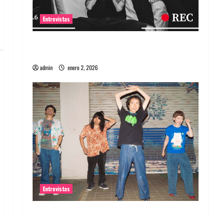
Entrevistas
Entrevista a banda portuguesa Maquina:
Directo y visceral
admin
enero 2, 2026
Entrevistas
Entrevista a la banda japonesa Zoobombs: Una