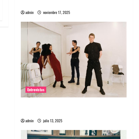
energía salvaje
admin
noviembre 17, 2025
Entrevistas
Entrevista a The Wants: Su universo
distorsionado
admin
julio 13, 2025