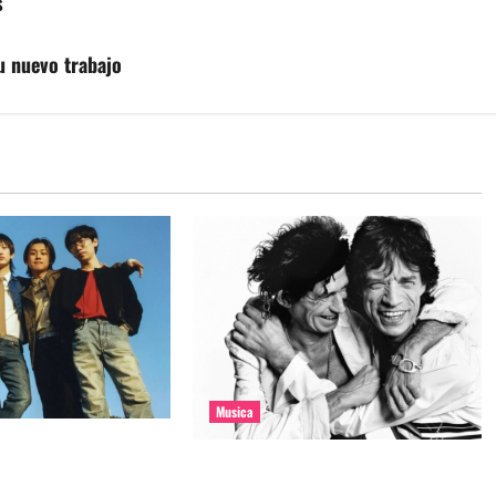
s
u nuevo trabajo
Musica
e la banda coreana
The Rolling Stones estrenó nuevo
mado Molecular