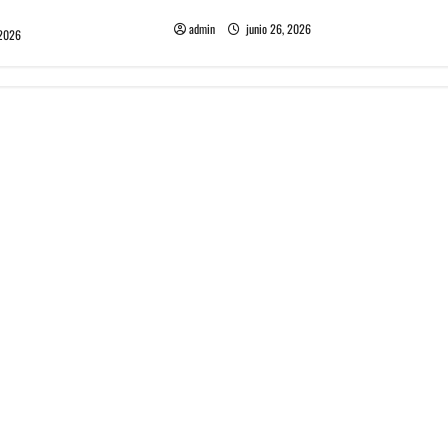
single llamado Jealous Lover
admin
junio 26, 2026
 2026