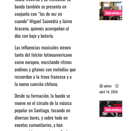
banda también se presenta en
Entrevistas
conjunto con “los de vez en
cuando” Miguel Saavedra y Jaime
Entrevista
Aracena, quienes acompañan al
Rudy De
dúo con bajo y batería.
Anda:
Las influencias musicales vienen
Conquista
tanto del folclor latinoamericano
ndo el
como europeo, mezclando ritmos
mundo,
andinos y gitanos con melodías que
una tocata
recuerdan a la trova francesa y a
a la vez
la nueva canción chilena.
admin
abril 14, 2026
Desde su formación, la banda se
mueve en el círculo de la música
popular en Santiago, tocando en
Entrevistas
diversos bares, y sobre todo en
Entrevista
eventos comunitarios, y han
a banda