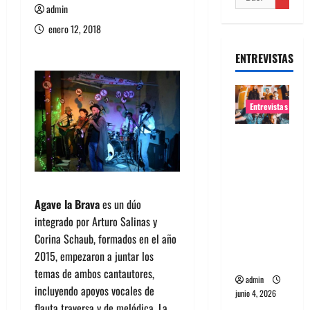
admin
enero 12, 2018
ENTREVISTAS
Entrevistas
Entrevista
banda
Evolfo:
Hablándol
Agave la Brava
es un dúo
e
integrado por Arturo Salinas y
directame
Corina Schaub, formados en el año
nte a tu
2015, empezaron a juntar los
espíritu
temas de ambos cantautores,
admin
incluyendo apoyos vocales de
junio 4, 2026
flauta traversa y de melódica. La