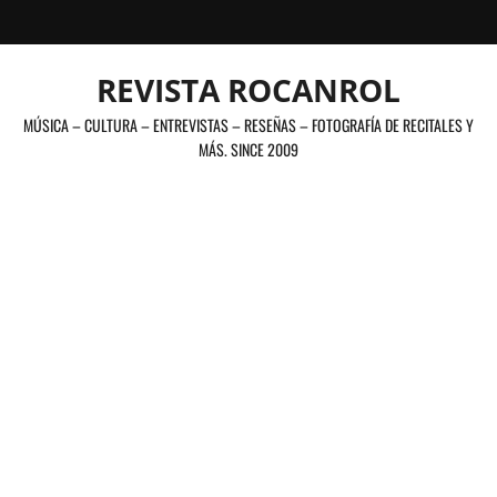
Saltar
al
contenido
REVISTA ROCANROL
MÚSICA – CULTURA – ENTREVISTAS – RESEÑAS – FOTOGRAFÍA DE RECITALES Y
MÁS. SINCE 2009