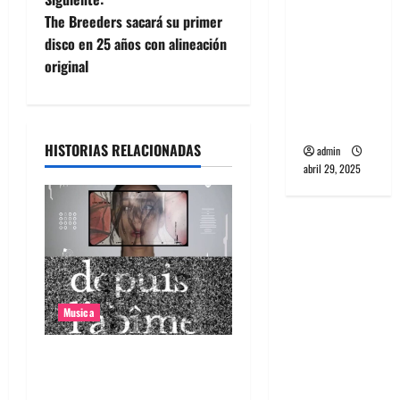
v
banda
The Breeders sacará su primer
PCR, No
e
disco en 25 años con alineación
Wave y Art
original
g
punk de
Corea del
a
Sur
HISTORIAS RELACIONADAS
admin
c
abril 29, 2025
i
ó
n
d
Musica
e
Canciones recomendadas
e
para el 2026