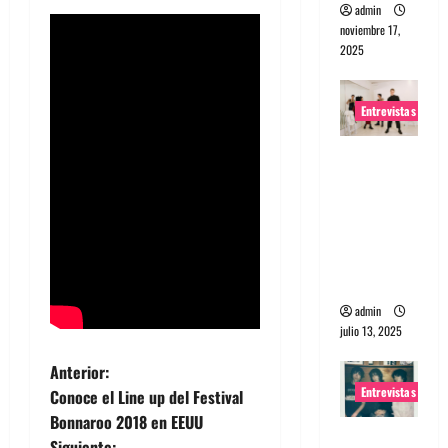
admin
noviembre 17,
2025
Entrevistas
Entrevista
a The
Wants: Su
universo
distorsion
ado
admin
julio 13, 2025
N
Anterior:
Entrevistas
Conoce el Line up del Festival
a
Bonnaroo 2018 en EEUU
Entrevista:
Siguiente: