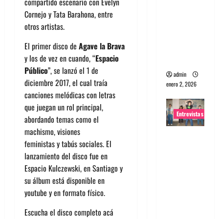
compartido escenario con Evelyn
portugues
Cornejo y Tata Barahona, entre
a
otros artistas.
Maquina:
El primer disco de
Agave la Brava
Directo y
y los de vez en cuando, “
Espacio
visceral
Público
”, se lanzó el 1 de
admin
diciembre 2017, el cual traía
enero 2, 2026
canciones melódicas con letras
que juegan un rol principal,
Entrevistas
abordando temas como el
machismo, visiones
Entrevista
feministas y tabús sociales. El
a la banda
lanzamiento del disco fue en
japonesa
Espacio Kulczewski, en Santiago y
Zoobombs
su álbum está disponible en
: Una
youtube y en formato físico.
energía
salvaje
Escucha el disco completo acá