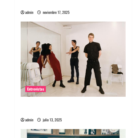
energía salvaje
admin
noviembre 17, 2025
Entrevistas
Entrevista a The Wants: Su universo
distorsionado
admin
julio 13, 2025