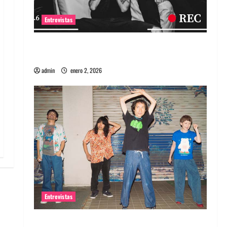
Entrevistas
Entrevista a banda portuguesa Maquina:
Directo y visceral
admin
enero 2, 2026
Entrevistas
Entrevista a la banda japonesa Zoobombs: Una