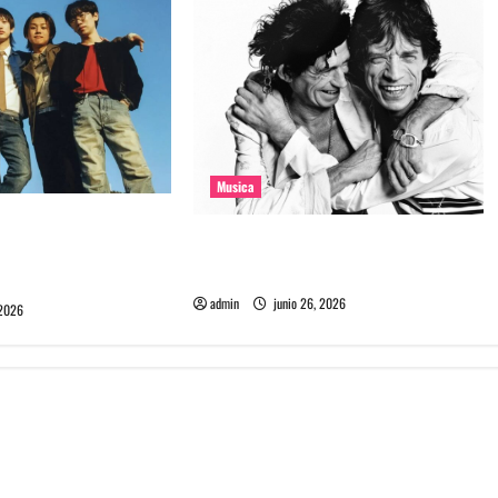
Musica
e la banda coreana
The Rolling Stones estrenó nuevo
mado Molecular
single llamado Jealous Lover
admin
junio 26, 2026
 2026