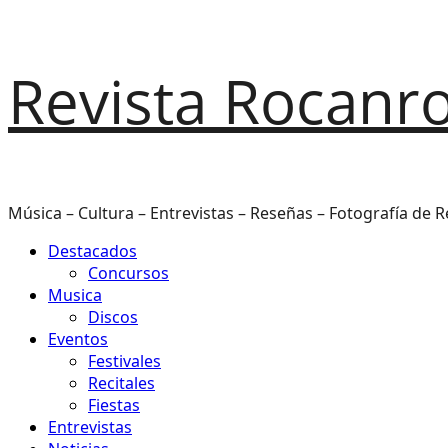
Saltar
Revista Rocanro
al
contenido
Música – Cultura – Entrevistas – Reseñas – Fotografía de R
Menú
Destacados
principal
Concursos
Musica
Discos
Eventos
Festivales
Recitales
Fiestas
Entrevistas