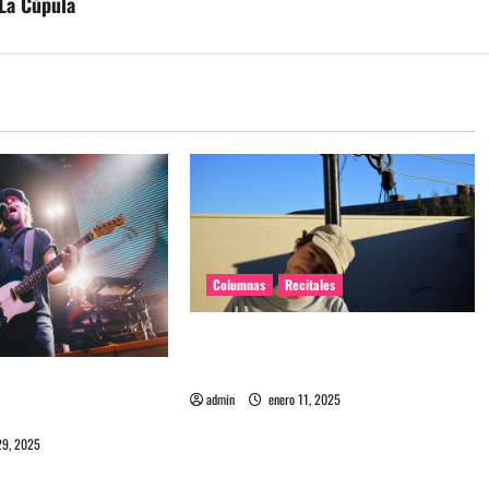
 La Cúpula
Columnas
Recitales
El regreso íntimo de Homeshake a
Chile
Chile: La juventud
admin
enero 11, 2025
d
29, 2025