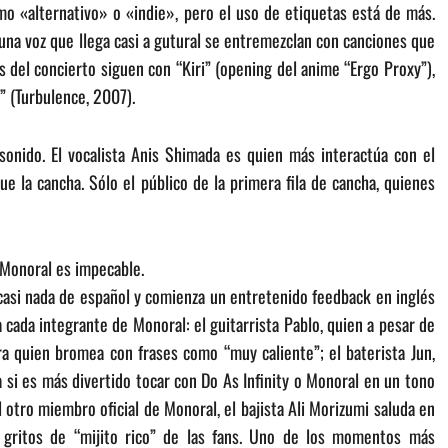
o «alternativo» o «indie», pero el uso de etiquetas está de más.
y una voz que llega casi a gutural se entremezclan con canciones que
del concierto siguen con “Kiri” (opening del anime “Ergo Proxy”),
” (Turbulence, 2007).
onido. El vocalista Anis Shimada es quien más interactúa con el
e la cancha. Sólo el público de la primera fila de cancha, quienes
 Monoral es impecable.
casi nada de español y comienza un entretenido feedback en inglés
a cada integrante de Monoral: el guitarrista Pablo, quien a pesar de
ra quien bromea con frases como “muy caliente”; el baterista Jun,
a si es más divertido tocar con Do As Infinity o Monoral en un tono
l otro miembro oficial de Monoral, el bajista Ali Morizumi saluda en
s gritos de “mijito rico” de las fans. Uno de los momentos más