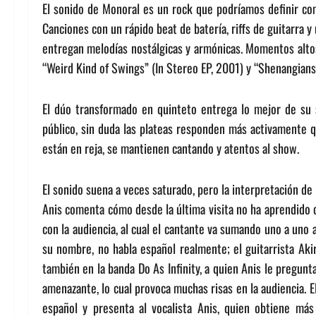
El sonido de Monoral es un rock que podríamos definir com
Canciones con un rápido beat de batería, riffs de guitarra 
entregan melodías nostálgicas y armónicas. Momentos altos 
“Weird Kind of Swings” (In Stereo EP, 2001) y “Shenangians
El dúo transformado en quinteto entrega lo mejor de su s
público, sin duda las plateas responden más activamente qu
están en reja, se mantienen cantando y atentos al show.
El sonido suena a veces saturado, pero la interpretación de
Anis comenta cómo desde la última visita no ha aprendido 
con la audiencia, al cual el cantante va sumando uno a uno 
su nombre, no habla español realmente; el guitarrista Aki
también en la banda Do As Infinity, a quien Anis le pregunt
amenazante, lo cual provoca muchas risas en la audiencia. E
español y presenta al vocalista Anis, quien obtiene má