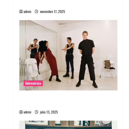
energía salvaje
admin
noviembre 17, 2025
Entrevistas
Entrevista a The Wants: Su universo
distorsionado
admin
julio 13, 2025