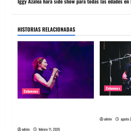
v
Iggy Azalea hará side show para todas las edades en
e
g
HISTORIAS RELACIONADAS
a
c
i
ó
n
Columnas
Columnas
d
Supergrass en 
The Cardigans en Chile 2026:
e
no es una eda
Tontamente enamorados de una
admin
agosto 
banda genial
e
admin
febrero 11, 2026