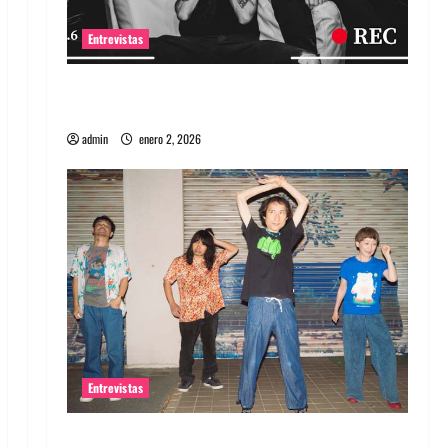
Entrevistas
Entrevista a banda portuguesa Maquina:
Directo y visceral
admin
enero 2, 2026
Entrevistas
Entrevista a la banda japonesa Zoobombs: Una