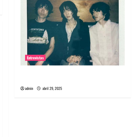
Entrevistas
Entrevista: banda PCR, No Wave y Art punk de
Corea del Sur
admin
abril 29, 2025