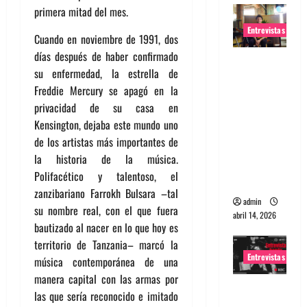
primera mitad del mes.
Entrevistas
Cuando en noviembre de 1991, dos
días después de haber confirmado
Entrevista
su enfermedad, la estrella de
Rudy De
Freddie Mercury se apagó en la
Anda:
privacidad de su casa en
Conquista
Kensington, dejaba este mundo uno
ndo el
de los artistas más importantes de
mundo,
la historia de la música.
una tocata
Polifacético y talentoso, el
a la vez
zanzibariano Farrokh Bulsara –tal
admin
su nombre real, con el que fuera
abril 14, 2026
bautizado al nacer en lo que hoy es
territorio de Tanzania– marcó la
Entrevistas
música contemporánea de una
manera capital con las armas por
Entrevista
las que sería reconocido e imitado
a banda