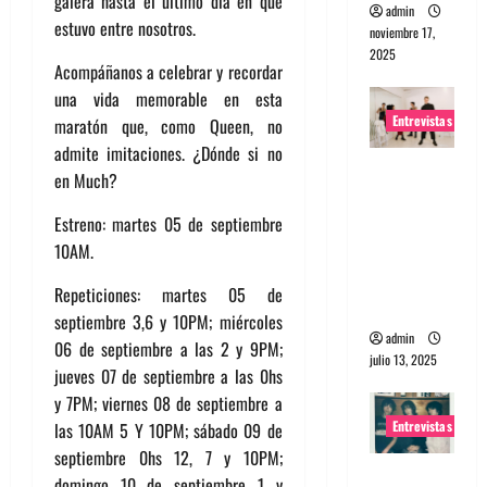
galera hasta el último día en que
admin
estuvo entre nosotros.
noviembre 17,
2025
Acompáñanos a celebrar y recordar
una vida memorable en esta
Entrevistas
maratón que, como Queen, no
admite imitaciones. ¿Dónde si no
Entrevista
en Much?
a The
Estreno: martes 05 de septiembre
Wants: Su
10AM.
universo
distorsion
Repeticiones: martes 05 de
ado
septiembre 3,6 y 10PM; miércoles
admin
06 de septiembre a las 2 y 9PM;
julio 13, 2025
jueves 07 de septiembre a las 0hs
y 7PM; viernes 08 de septiembre a
Entrevistas
las 10AM 5 Y 10PM; sábado 09 de
septiembre 0hs 12, 7 y 10PM;
Entrevista:
domingo 10 de septiembre 1 y