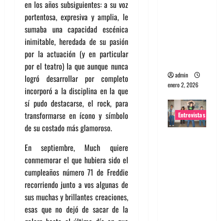
en los años subsiguientes: a su voz
portugues
portentosa, expresiva y amplia, le
a
sumaba una capacidad escénica
Maquina:
inimitable, heredada de su pasión
Directo y
por la actuación (y en particular
visceral
por el teatro) la que aunque nunca
admin
logró desarrollar por completo
enero 2, 2026
incorporó a la disciplina en la que
sí pudo destacarse, el rock, para
transformarse en ícono y símbolo
Entrevistas
de su costado más glamoroso.
Entrevista
En septiembre, Much quiere
a la banda
conmemorar el que hubiera sido el
japonesa
cumpleaños número 71 de Freddie
Zoobombs
recorriendo junto a vos algunas de
: Una
sus muchas y brillantes creaciones,
energía
esas que no dejó de sacar de la
salvaje