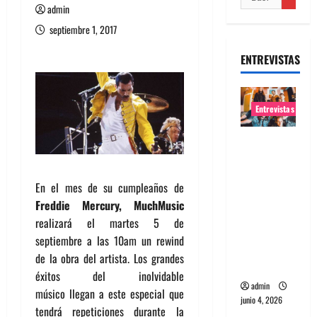
admin
septiembre 1, 2017
ENTREVISTAS
Entrevistas
Entrevista
banda
Evolfo:
En el mes de su cumpleaños de
Hablándol
Freddie Mercury,
MuchMusic
e
realizará el martes 5 de
directame
septiembre a las 10am un rewind
nte a tu
de la obra del artista. Los grandes
espíritu
éxitos del inolvidable
admin
músico llegan a este especial que
junio 4, 2026
tendrá repeticiones durante la