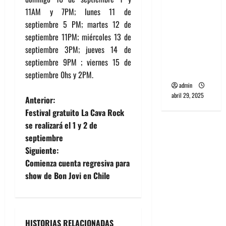
banda
11AM y 7PM; lunes 11 de
PCR, No
septiembre 5 PM; martes 12 de
Wave y Art
septiembre 11PM; miércoles 13 de
punk de
septiembre 3PM; jueves 14 de
Corea del
septiembre 9PM ; viernes 15 de
Sur
septiembre 0hs y 2PM.
admin
abril 29, 2025
N
Anterior:
Festival gratuito La Cava Rock
a
se realizará el 1 y 2 de
septiembre
v
Siguiente:
e
Comienza cuenta regresiva para
show de Bon Jovi en Chile
g
a
HISTORIAS RELACIONADAS