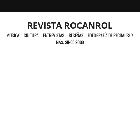
Saltar
al
contenido
REVISTA ROCANROL
MÚSICA – CULTURA – ENTREVISTAS – RESEÑAS – FOTOGRAFÍA DE RECITALES Y
MÁS. SINCE 2009