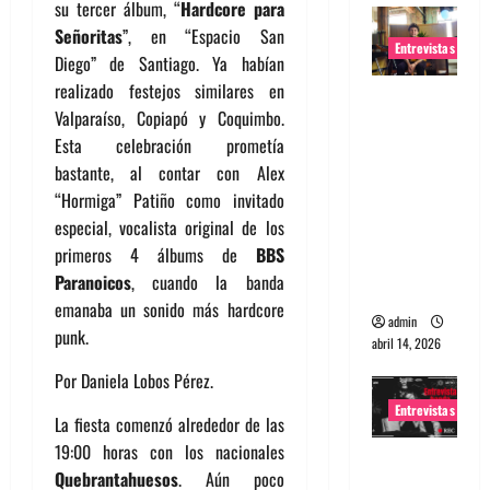
su tercer álbum, “
Hardcore para
Señoritas
”, en “Espacio San
Entrevistas
Diego” de Santiago. Ya habían
realizado festejos similares en
Entrevista
Valparaíso, Copiapó y Coquimbo.
Rudy De
Esta celebración prometía
Anda:
bastante, al contar con Alex
Conquista
“Hormiga” Patiño como invitado
ndo el
especial, vocalista original de los
mundo,
primeros 4 álbums de
BBS
una tocata
Paranoicos
, cuando la banda
a la vez
emanaba un sonido más hardcore
admin
punk.
abril 14, 2026
Por Daniela Lobos Pérez.
Entrevistas
La fiesta comenzó alrededor de las
19:00 horas con los nacionales
Entrevista
Quebrantahuesos
. Aún poco
a banda