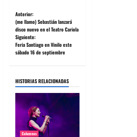
N
Anterior:
(me llamo) Sebastián lanzará
a
disco nuevo en el Teatro Cariola
Siguiente:
v
Feria Santiago en Vinilo este
e
sábado 16 de septiembre
g
a
HISTORIAS RELACIONADAS
c
i
ó
n
Columnas