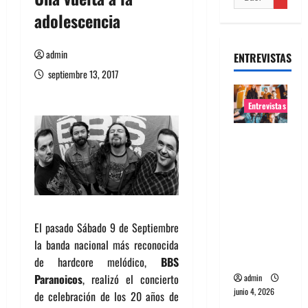
adolescencia
admin
ENTREVISTAS
septiembre 13, 2017
Entrevistas
Entrevista
banda
Evolfo:
Hablándol
e
directame
El pasado Sábado 9 de Septiembre
nte a tu
la banda nacional más reconocida
espíritu
de hardcore melódico,
BBS
Paranoicos
, realizó el concierto
admin
junio 4, 2026
de celebración de los 20 años de