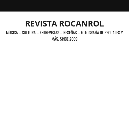
Saltar
al
contenido
REVISTA ROCANROL
MÚSICA – CULTURA – ENTREVISTAS – RESEÑAS – FOTOGRAFÍA DE RECITALES Y
MÁS. SINCE 2009