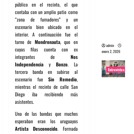
público en el recinto, el que
portugues
contaba con un amplio patio como
a
“zona de fumadores” y un
Maquina:
escenario bien ubicado en el
Directo y
interior. A continuación fue el
visceral
turno de
Mondronauta
, que en
admin
cuyas filas cuenta con ex
enero 2, 2026
integrantes de
Nos
Independencia
y
Bonzo
. La
Entrevistas
tercera banda en subirse al
escenario fue
Sin Remedio
,
Entrevista
mientras el recinto de calle San
a la banda
Diego iba recibiendo más
japonesa
asistentes.
Zoobombs
: Una
Una de las bandas que muchos
energía
esperaban eran los uruguayos
salvaje
Artista Desconocido
. Formada