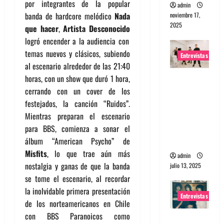
por integrantes de la popular
admin
banda de hardcore melódico
Nada
noviembre 17,
2025
que hacer
,
Artista Desconocido
logró encender a la audiencia con
temas nuevos y clásicos, subiendo
Entrevistas
al escenario alrededor de las 21:40
Entrevista
horas, con un show que duró 1 hora,
a The
cerrando con un cover de los
Wants: Su
festejados, la canción “Ruidos”.
universo
Mientras preparan el escenario
distorsion
para BBS, comienza a sonar el
ado
álbum “American Psycho” de
Misfits
, lo que trae aún más
admin
nostalgia y ganas de que la banda
julio 13, 2025
se tome el escenario, al recordar
la inolvidable primera presentación
Entrevistas
de los norteamericanos en Chile
con BBS Paranoicos como
Entrevista: