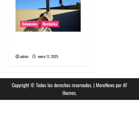
Columnas
Recitales
El regreso íntimo de
Homeshake a Chile
admin
enero 11, 2025
Copyright © Todos los derechos reservados.
|
MoreNews
por AF
themes.