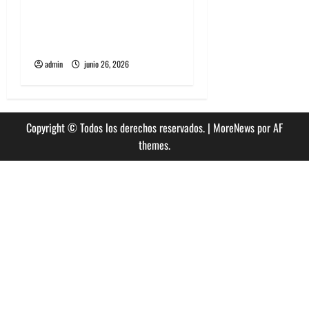
The Rolling Stones estrenó
nuevo single llamado
Jealous Lover
admin
junio 26, 2026
Copyright © Todos los derechos reservados.
|
MoreNews
por AF
themes.