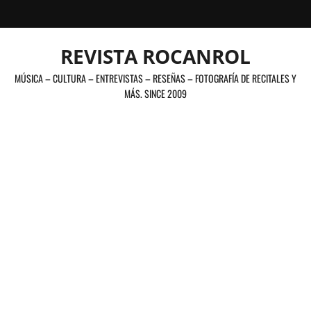
Saltar
al
contenido
REVISTA ROCANROL
MÚSICA – CULTURA – ENTREVISTAS – RESEÑAS – FOTOGRAFÍA DE RECITALES Y
MÁS. SINCE 2009