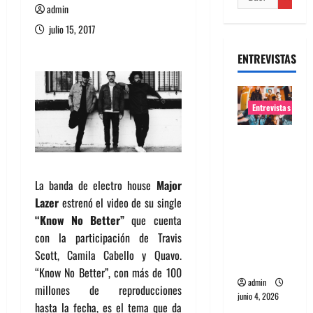
admin
julio 15, 2017
ENTREVISTAS
Entrevistas
Entrevista
banda
Evolfo:
La banda de electro house
Major
Hablándol
Lazer
estrenó el video de su single
e
“Know No Better”
que cuenta
directame
con la participación de Travis
nte a tu
Scott, Camila Cabello y Quavo.
espíritu
“Know No Better”, con más de 100
admin
millones de reproducciones
junio 4, 2026
hasta la fecha, es el tema que da