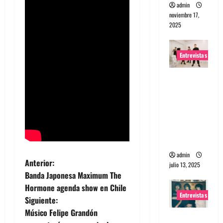
admin
noviembre 17,
2025
Entrevistas
Entrevista
a The
Wants: Su
universo
distorsion
ado
admin
N
Anterior:
julio 13, 2025
Banda Japonesa Maximum The
a
Hormone agenda show en Chile
Entrevistas
Siguiente:
v
Músico Felipe Grandón
Entrevista: