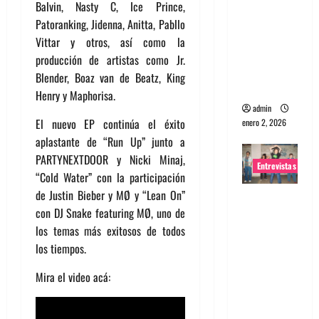
Balvin, Nasty C, Ice Prince,
portugues
Patoranking, Jidenna, Anitta, Pabllo
a
Vittar y otros, así como la
Maquina:
producción de artistas como Jr.
Directo y
Blender, Boaz van de Beatz, King
visceral
Henry y Maphorisa.
admin
El nuevo EP continúa el éxito
enero 2, 2026
aplastante de “Run Up” junto a
PARTYNEXTDOOR y Nicki Minaj,
Entrevistas
“Cold Water” con la participación
de Justin Bieber y MØ y “Lean On”
Entrevista
con DJ Snake featuring MØ, uno de
a la banda
los temas más exitosos de todos
japonesa
los tiempos.
Zoobombs
: Una
Mira el video acá:
energía
salvaje