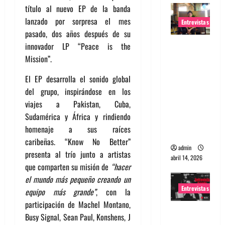
título al nuevo EP de la banda
lanzado por sorpresa el mes
Entrevistas
pasado, dos años después de su
Entrevista
innovador LP “Peace is the
Rudy De
Mission”.
Anda:
El EP desarrolla el sonido global
Conquista
del grupo, inspirándose en los
ndo el
viajes a Pakistan, Cuba,
mundo,
Sudamérica y África y rindiendo
una tocata
homenaje a sus raíces
a la vez
caribeñas. “Know No Better”
admin
presenta al trío junto a artistas
abril 14, 2026
que comparten su misión de
“hacer
el mundo más pequeño creando un
Entrevistas
equipo más grande”
, con la
participación de Machel Montano,
Entrevista
Busy Signal, Sean Paul, Konshens, J
a banda