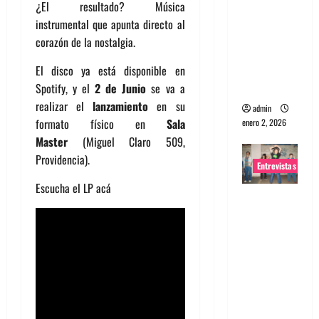
¿El resultado? Música
portugues
instrumental que apunta directo al
a
corazón de la nostalgia.
Maquina:
Directo y
El disco ya está disponible en
visceral
Spotify, y el
2 de Junio
se va a
realizar el
lanzamiento
en su
admin
formato físico en
Sala
enero 2, 2026
Master
(Miguel Claro 509,
Providencia).
Entrevistas
Escucha el LP acá
Entrevista
a la banda
japonesa
Zoobombs
: Una
energía
salvaje