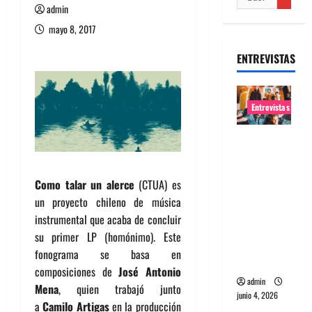
admin
mayo 8, 2017
ENTREVISTAS
Entrevistas
Entrevista
banda
Evolfo:
Como talar un alerce
(CTUA) es
Hablándol
un proyecto chileno de música
e
instrumental que acaba de concluir
directame
su primer LP (homónimo). Este
nte a tu
fonograma se basa en
espíritu
composiciones de
José Antonio
admin
Mena
, quien trabajó junto
junio 4, 2026
a
Camilo Artigas
en la producción