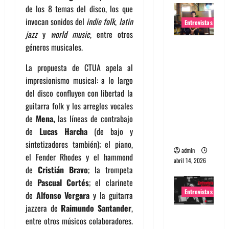
de los 8 temas del disco, los que
invocan sonidos del
indie folk
,
latin
Entrevistas
jazz
y
world music
, entre otros
Entrevista
géneros musicales.
Rudy De
La propuesta de CTUA apela al
Anda:
impresionismo musical: a lo largo
Conquista
del disco confluyen con libertad la
ndo el
guitarra folk y los arreglos vocales
mundo,
de
Mena,
las líneas de contrabajo
una tocata
de
Lucas Harcha
(de bajo y
a la vez
sintetizadores también); el piano,
admin
el Fender Rhodes y el hammond
abril 14, 2026
de
Cristián Bravo
; la trompeta
de
Pascual Cortés
; el clarinete
Entrevistas
de
Alfonso Vergara
y la guitarra
jazzera de
Raimundo Santander
,
Entrevista
entre otros músicos colaboradores.
a banda