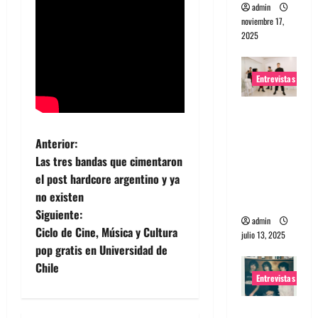
admin
noviembre 17,
2025
Entrevistas
Entrevista
a The
N
Anterior:
Wants: Su
Las tres bandas que cimentaron
universo
a
el post hardcore argentino y ya
distorsion
no existen
ado
v
Siguiente:
admin
e
Ciclo de Cine, Música y Cultura
julio 13, 2025
pop gratis en Universidad de
g
Chile
Entrevistas
a
Entrevista: