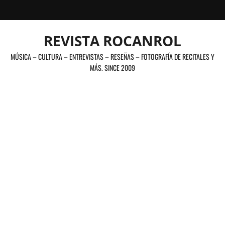
Saltar
al
contenido
REVISTA ROCANROL
MÚSICA – CULTURA – ENTREVISTAS – RESEÑAS – FOTOGRAFÍA DE RECITALES Y
MÁS. SINCE 2009