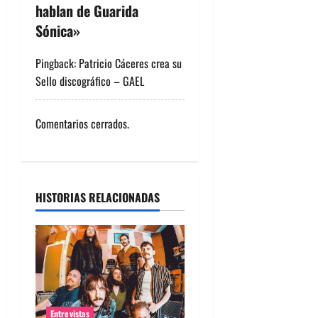
hablan de Guarida
n
Sónica
»
d
Pingback:
Patricio Cáceres crea su
e
Sello discográfico – GAEL
e
Comentarios cerrados.
n
t
r
HISTORIAS RELACIONADAS
a
d
a
Entrevistas