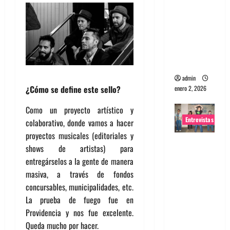
portugues
a
Maquina:
Directo y
visceral
admin
¿Cómo se define este sello?
enero 2, 2026
Como un proyecto artístico y
Entrevistas
colaborativo, donde vamos a hacer
proyectos musicales (editoriales y
Entrevista
shows de artistas) para
a la banda
entregárselos a la gente de manera
japonesa
masiva, a través de fondos
Zoobombs
concursables, municipalidades, etc.
: Una
La prueba de fuego fue en
energía
Providencia y nos fue excelente.
salvaje
Queda mucho por hacer.