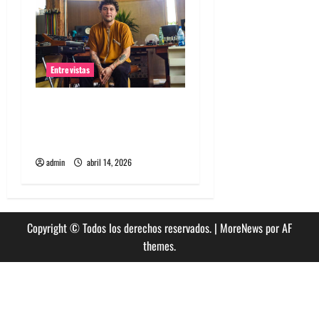
Entrevistas
Entrevista Rudy De Anda:
Conquistando el mundo, una
tocata a la vez
admin
abril 14, 2026
Copyright © Todos los derechos reservados.
|
MoreNews
por AF
themes.