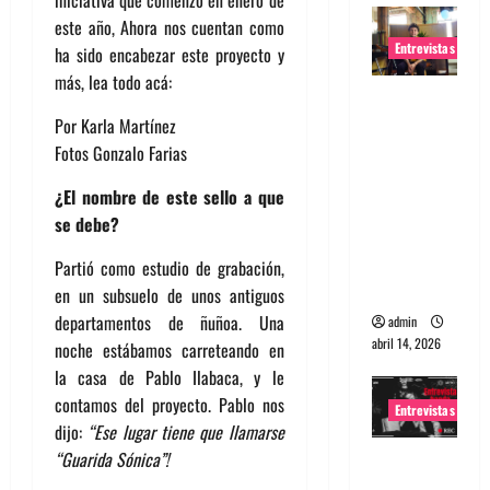
iniciativa que comenzó en enero de
este año, Ahora nos cuentan como
Entrevistas
ha sido encabezar este proyecto y
más, lea todo acá:
Entrevista
Rudy De
Por Karla Martínez
Anda:
Fotos Gonzalo Farias
Conquista
¿El nombre de este sello a que
ndo el
se debe?
mundo,
una tocata
Partió como estudio de grabación,
a la vez
en un subsuelo de unos antiguos
departamentos de ñuñoa. Una
admin
abril 14, 2026
noche estábamos carreteando en
la casa de Pablo Ilabaca, y le
contamos del proyecto. Pablo nos
Entrevistas
dijo:
“Ese lugar tiene que llamarse
“Guarida Sónica”!
Entrevista
a banda