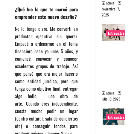
admin
¿Qué fue lo que te marcó para
noviembre 17,
2025
emprender este nuevo desafío?
No lo tengo claro. Me convertí en
Entrevistas
productor ejecutivo sin querer.
Empecé a ordenarme en el tema
Entrevista
financiero hace ya unos 5 años, y
a The
comencé convocar y conocer
Wants: Su
excelentes grupos de trabajo. Así
universo
que pensé que era mejor hacerlo
distorsion
como entidad jurídica, pero que
ado
tenga como objetivo final, entregar
admin
algo bello, una obra de
julio 13, 2025
arte.
Cuando eres independiente,
cuesta mucho pedir un lugar
Entrevistas
(centro cultural, sala de conciertos
etc) o conseguir fondos para
Entrevista:
producir música y buenos Shows.