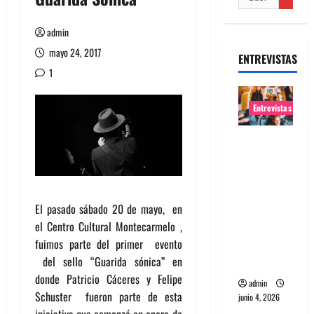
admin
mayo 24, 2017
ENTREVISTAS
1
Entrevistas
Entrevista
banda
Evolfo:
Hablándol
El pasado sábado 20 de mayo, en
e
el Centro Cultural Montecarmelo ,
directame
fuimos parte del primer evento
nte a tu
del sello “Guarida sónica” en
espíritu
donde Patricio Cáceres y Felipe
admin
Schuster fueron parte de esta
junio 4, 2026