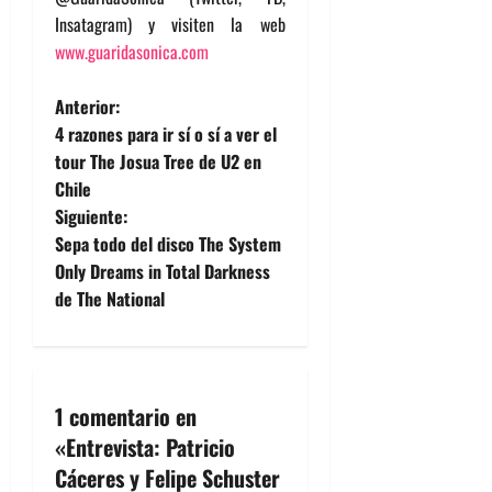
Insatagram) y visiten la web
www.guaridasonica.com
N
Anterior:
4 razones para ir sí o sí a ver el
a
tour The Josua Tree de U2 en
Chile
v
Siguiente:
e
Sepa todo del disco The System
Only Dreams in Total Darkness
g
de The National
a
c
1 comentario en
i
«
Entrevista: Patricio
ó
Cáceres y Felipe Schuster