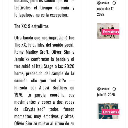
clásicos, pero es sabido que en los
admin
festivales el tiempo apremia y
noviembre 17,
lollapalooza no es la excepción.
2025
The XX: 9 estrellitas
Entrevistas
Otra banda que nos impresionó fue
The XX, la calidez del sonido vocal.
Entrevista
Romy Madley Croft, Oliver Sim y
a The
Jamie xx conforman la banda y el
Wants: Su
trío subió al Itaú Stage a las 20:20
universo
horas, precedido del sample de la
distorsion
canción «Do you feel it?» —
ado
lanzada por Alessi Brothers en
admin
1976. La pareja coordina sus
julio 13, 2025
movimientos y coros a dos voces
de «Crystalised” todos fueron
Entrevistas
momentos muy emotivos y altos,
Oliver Sim se mueve al ritmo de su
Entrevista: