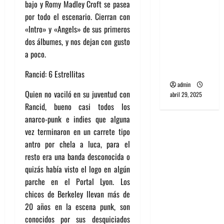
bajo y Romy Madley Croft se pasea
banda
por todo el escenario. Cierran con
PCR, No
«Intro» y «Angels» de sus primeros
Wave y Art
dos álbumes, y nos dejan con gusto
punk de
a poco.
Corea del
Sur
Rancid: 6 Estrellitas
admin
Quien no vaciló en su juventud con
abril 29, 2025
Rancid, bueno casi todos los
anarco-punk e indies que alguna
vez terminaron en un carrete tipo
antro por chela a luca, para el
resto era una banda desconocida o
quizás había visto el logo en algún
parche en el Portal Lyon. Los
chicos de Berkeley llevan más de
20 años en la escena punk, son
conocidos por sus desquiciados