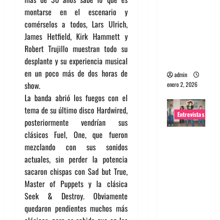
portugues
montarse en el escenario y
a
comérselos a todos, Lars Ulrich,
Maquina:
James Hetfield, Kirk Hammett y
Directo y
Robert Trujillo muestran todo su
visceral
desplante y su experiencia musical
en un poco más de dos horas de
admin
show.
enero 2, 2026
La banda abrió los fuegos con el
tema de su último disco Hardwired,
Entrevistas
posteriormente vendrían sus
clásicos Fuel, One, que fueron
Entrevista
mezclando con sus sonidos
a la banda
actuales, sin perder la potencia
japonesa
sacaron chispas con Sad but True,
Zoobombs
Master of Puppets y la clásica
: Una
Seek & Destroy. Obviamente
energía
quedaron pendientes muchos más
salvaje