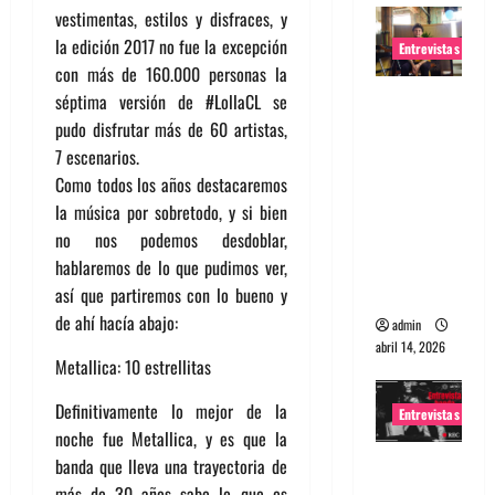
vestimentas, estilos y disfraces, y
la edición 2017 no fue la excepción
Entrevistas
con más de 160.000 personas la
Entrevista
séptima versión de #LollaCL se
Rudy De
pudo disfrutar más de 60 artistas,
Anda:
7 escenarios.
Conquista
Como todos los años destacaremos
ndo el
la música por sobretodo, y si bien
mundo,
no nos podemos desdoblar,
una tocata
hablaremos de lo que pudimos ver,
a la vez
así que partiremos con lo bueno y
de ahí hacía abajo:
admin
abril 14, 2026
Metallica: 10 estrellitas
Definitivamente lo mejor de la
Entrevistas
noche fue Metallica, y es que la
Entrevista
banda que lleva una trayectoria de
a banda
más de 30 años sabe lo que es