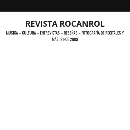
Saltar
al
contenido
REVISTA ROCANROL
MÚSICA – CULTURA – ENTREVISTAS – RESEÑAS – FOTOGRAFÍA DE RECITALES Y
MÁS. SINCE 2009