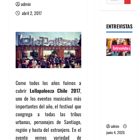
admin
abril 2, 2017
ENTREVISTAS
Entrevistas
Entrevista
banda
Evolfo:
Como todos los años fuimos a
Hablándol
cubrir
Lollapalooza Chile 2017
,
e
uno de los eventos musicales más
directame
importantes del año, el festival que
nte a tu
congrega a todas las tribus
espíritu
urbanas, personajes de Santiago,
admin
región y hasta del extranjero. En el
junio 4, 2026
evento vemos variedad de