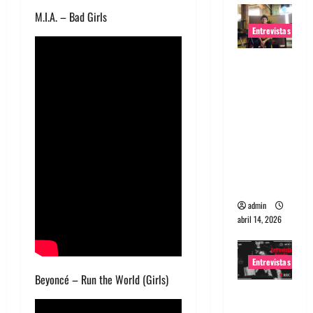
M.I.A. – Bad Girls
Entrevistas
Entrevista
Rudy De
Anda:
Conquista
ndo el
mundo,
una tocata
a la vez
admin
abril 14, 2026
Entrevistas
Beyoncé – Run the World (Girls)
Entrevista
a banda