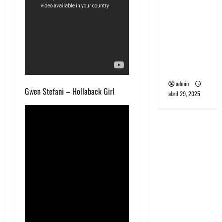
banda
PCR, No
Wave y Art
punk de
Corea del
Sur
admin
Gwen Stefani – Hollaback Girl
abril 29, 2025