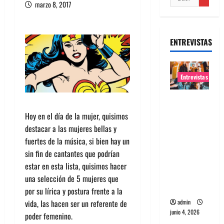
marzo 8, 2017
ENTREVISTAS
Entrevistas
Entrevista
banda
Hoy en el día de la mujer, quisimos
Evolfo:
destacar a las mujeres bellas y
Hablándol
fuertes de la música, si bien hay un
e
sin fin de cantantes que podrían
directame
estar en esta lista, quisimos hacer
nte a tu
una selección de 5 mujeres que
espíritu
por su lírica y postura frente a la
admin
vida, las hacen ser un referente de
junio 4, 2026
poder femenino.