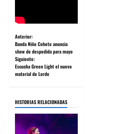
N
Anterior:
Banda Niño Cohete anuncia
a
show de despedida para mayo
Siguiente:
v
Escucha Green Light el nuevo
e
material de Lorde
g
a
HISTORIAS RELACIONADAS
c
i