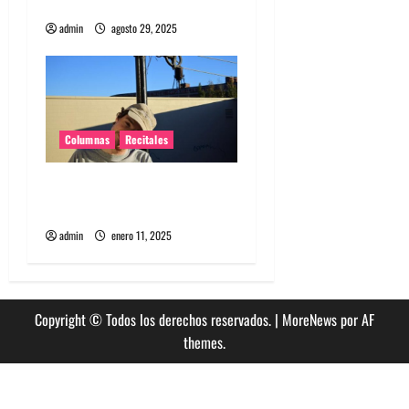
juventud no es una edad
s
admin
agosto 29, 2025
Columnas
Recitales
El regreso íntimo de
Homeshake a Chile
admin
enero 11, 2025
Copyright © Todos los derechos reservados.
|
MoreNews
por AF
themes.