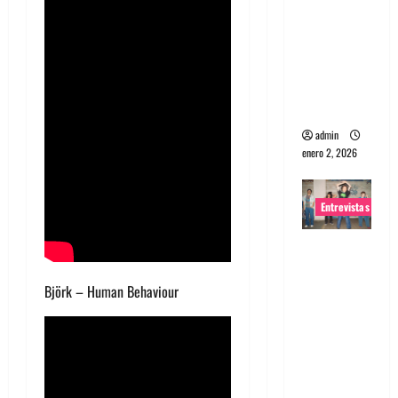
portugues
a
Maquina:
Directo y
visceral
admin
enero 2, 2026
Entrevistas
Entrevista
a la banda
Björk – Human Behaviour
japonesa
Zoobombs
: Una
energía
salvaje