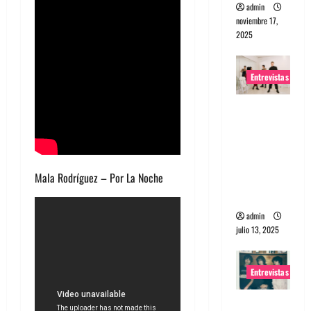
admin
noviembre 17,
2025
Entrevistas
Entrevista
a The
Wants: Su
universo
Mala Rodríguez – Por La Noche
distorsion
ado
admin
julio 13, 2025
Entrevistas
Entrevista: