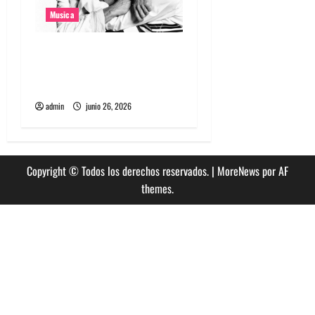
Musica
The Rolling Stones estrenó
nuevo single llamado
Jealous Lover
admin
junio 26, 2026
Copyright © Todos los derechos reservados.
|
MoreNews
por AF
themes.