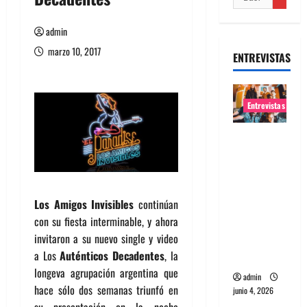
admin
marzo 10, 2017
ENTREVISTAS
Entrevistas
Entrevista
banda
Evolfo:
Hablándol
Los Amigos Invisibles
continúan
e
con su fiesta interminable, y ahora
directame
invitaron a su nuevo single y video
nte a tu
a Los
Auténticos Decadentes
, la
espíritu
longeva agrupación argentina que
admin
hace sólo dos semanas triunfó en
junio 4, 2026