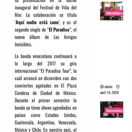
su presentación en la noche
inaugural del Festival de Viña del
Entrevistas
Mar. La colaboración se titula
‘
Aquí nadie está sano
’, y es el
Entrevista
segundo single de “
El Paradise
”, el
Rudy De
nuevo álbum de Los Amigos
Anda:
Invisibles.
Conquista
ndo el
La banda venezolana continuará a
mundo,
lo largo del 2017 su gira
una tocata
internacional “El Paradise Tour”, la
a la vez
cuál arrancó en diciembre con dos
conciertos agotados en El Plaza
admin
Condesa de Ciudad de México.
abril 14, 2026
Durante el primer semestre la
banda ya tiene shows agendados en
Entrevistas
países como Estados Unidos,
Guatemala, Argentina, Venezuela,
Entrevista
México y Chile. En nuestro país, el
a banda