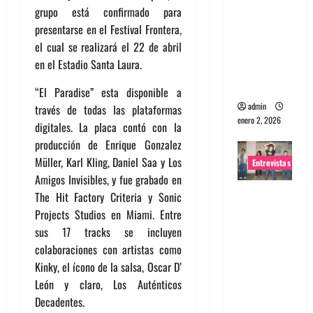
grupo está confirmado para
portugues
presentarse en el Festival Frontera,
a
el cual se realizará el 22 de abril
Maquina:
en el Estadio Santa Laura.
Directo y
visceral
“El Paradise” esta disponible a
admin
través de todas las plataformas
enero 2, 2026
digitales. La placa contó con la
producción de Enrique Gonzalez
Müller, Karl Kling, Daniel Saa y Los
Entrevistas
Amigos Invisibles, y fue grabado en
Entrevista
The Hit Factory Criteria y Sonic
a la banda
Projects Studios en Miami. Entre
japonesa
sus 17 tracks se incluyen
Zoobombs
colaboraciones con artistas como
: Una
Kinky, el ícono de la salsa, Oscar D’
energía
León y claro, Los Auténticos
salvaje
Decadentes.