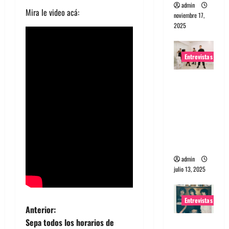
admin
Mira le video acá:
noviembre 17,
2025
Entrevistas
Entrevista
a The
Wants: Su
universo
distorsion
ado
admin
julio 13, 2025
Entrevistas
N
Anterior:
Sepa todos los horarios de
Entrevista: