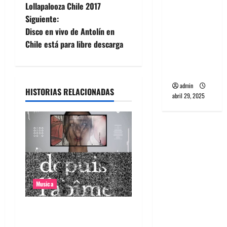
a
Lollapalooza Chile 2017
banda
Siguiente:
PCR, No
v
Disco en vivo de Antolín en
Wave y Art
e
Chile está para libre descarga
punk de
Corea del
g
Sur
a
admin
HISTORIAS RELACIONADAS
abril 29, 2025
c
i
ó
n
Musica
d
Canciones recomendadas
e
para el 2026