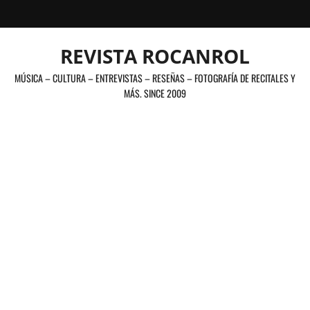
Saltar
al
contenido
REVISTA ROCANROL
MÚSICA – CULTURA – ENTREVISTAS – RESEÑAS – FOTOGRAFÍA DE RECITALES Y
MÁS. SINCE 2009