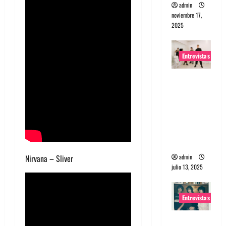
admin
noviembre 17,
2025
Entrevistas
Entrevista
a The
Wants: Su
universo
distorsion
ado
admin
Nirvana – Sliver
julio 13, 2025
Entrevistas
Entrevista: