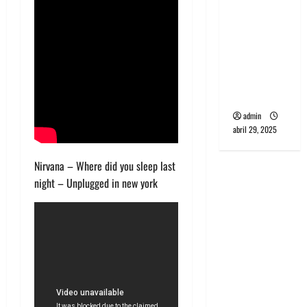
banda
PCR, No
Wave y Art
punk de
Corea del
Sur
admin
abril 29, 2025
Nirvana – Where did you sleep last
night – Unplugged in new york