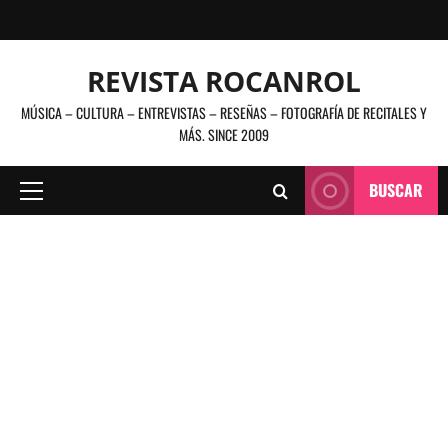
Saltar
al
contenido
REVISTA ROCANROL
MÚSICA – CULTURA – ENTREVISTAS – RESEÑAS – FOTOGRAFÍA DE RECITALES Y
MÁS. SINCE 2009
BUSCAR
Menú
principal