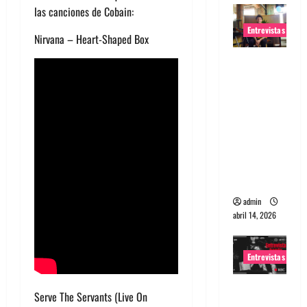
las canciones de Cobain:
Entrevistas
Nirvana – Heart-Shaped Box
Entrevista
Rudy De
Anda:
Conquista
ndo el
mundo,
una tocata
a la vez
admin
abril 14, 2026
Entrevistas
Entrevista
Serve The Servants (Live On
a banda