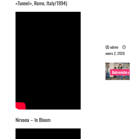
«Tunnel», Rome, Italy/1994)
portugues
a
Maquina:
Directo y
visceral
admin
enero 2, 2026
Entrevistas
Entrevista
a la banda
japonesa
Zoobombs
: Una
Nirvana – In Bloom
energía
salvaje