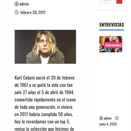
admin
febrero 20, 2017
ENTREVISTAS
Entrevistas
Entrevista
banda
Evolfo:
Kurt Cobain nació el 20 de febrero
Hablándol
de 1967 y se quitó la vida con tan
e
solo 27 años el 5 de abril de 1994,
directame
convertido rápidamente en el icono
nte a tu
de toda una generación, si viviera
espíritu
en 2017 habría cumplido 50 años,
admin
hoy lo recordamos con un top 5,
junio 4, 2026
revisa la selección que hicimos de