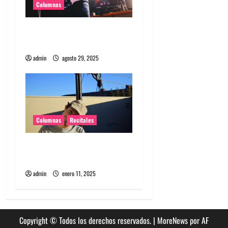
Columnas
d
Supergrass en Chile: La
a
juventud no es una edad
s
admin
agosto 29, 2025
Columnas
Recitales
El regreso íntimo de
Homeshake a Chile
admin
enero 11, 2025
Copyright © Todos los derechos reservados.
|
MoreNews
por AF