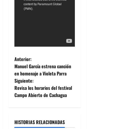
N
Anterior:
Manuel García estrena canción
a
en homenaje a Violeta Parra
Siguiente:
v
Revisa los horarios del festival
e
Campo Abierto de Cachagua
g
a
HISTORIAS RELACIONADAS