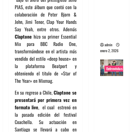
portugues
PIAS, este álbum que contó con la
a
colaboración de Peter Bjorn &
Maquina:
John, Jimi Tenor, Clap Your Hands
Directo y
Say Yeah, entre otros. Además
visceral
Claptone
hizo su primer Essential
Mix para BBC Radio One,
admin
transformándose en el artista más
enero 2, 2026
vendido del estilo «deep house» en
la plataforma Beatport y
Entrevistas
obteniendo el titulo de «Star of
The Year» en Mixmag.
Entrevista
a la banda
En su regreso a Chile,
Claptone se
japonesa
presentará por primera vez en
Zoobombs
formato live
, el cual estrenó en
: Una
la pasada edición del festival
energía
Coachella. Su actuación en
salvaje
Santiago se llevará a cabo en