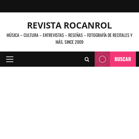
Saltar
al
contenido
REVISTA ROCANROL
MÚSICA – CULTURA – ENTREVISTAS – RESEÑAS – FOTOGRAFÍA DE RECITALES Y
MÁS. SINCE 2009
BUSCAR
Menú
principal