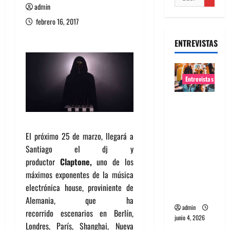
admin
febrero 16, 2017
ENTREVISTAS
Entrevistas
Entrevista
banda
Evolfo:
El próximo 25 de marzo, llegará a
Hablándol
Santiago el dj y
e
productor
Claptone,
uno de los
directame
máximos exponentes de la música
nte a tu
electrónica house, proviniente de
espíritu
Alemania, que ha
admin
recorrido escenarios en Berlín,
junio 4, 2026
Londres, París, Shanghai, Nueva