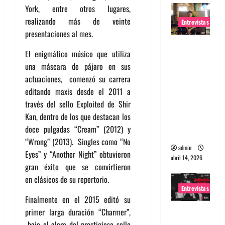
York, entre otros lugares,
realizando más de veinte
Entrevistas
presentaciones al mes.
Entrevista
El enigmático músico que utiliza
Rudy De
una máscara de pájaro en sus
Anda:
actuaciones, comenzó su carrera
Conquista
editando maxis desde el 2011 a
ndo el
través del sello Exploited de Shir
mundo,
Kan, dentro de los que destacan los
una tocata
doce pulgadas “Cream” (2012) y
a la vez
“Wrong” (2013). Singles como “No
admin
Eyes” y “Another Night” obtuvieron
abril 14, 2026
gran éxito que se convirtieron
en clásicos de su repertorio.
Entrevistas
Finalmente en el 2015 editó su
Entrevista
primer larga duración “Charmer”,
a banda
bajo el alero del prestigioso sello