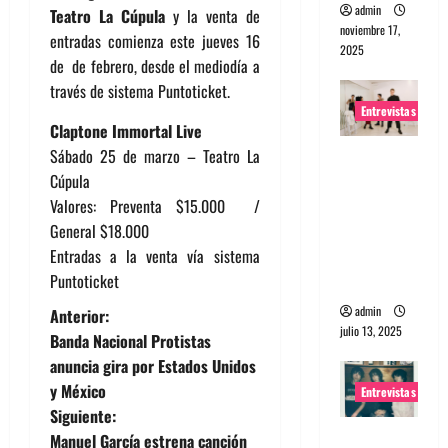
admin
Teatro La Cúpula
y la venta de
noviembre 17,
entradas comienza este jueves 16
2025
de de febrero, desde el mediodía a
través de sistema Puntoticket.
Entrevistas
Claptone Immortal Live
Sábado 25 de marzo – Teatro La
Entrevista
Cúpula
a The
Valores: Preventa $15.000 /
Wants: Su
General $18.000
universo
Entradas a la venta vía sistema
distorsion
Puntoticket
ado
N
admin
Anterior:
julio 13, 2025
Banda Nacional Protistas
a
anuncia gira por Estados Unidos
y México
Entrevistas
v
Siguiente:
Entrevista:
Manuel García estrena canción